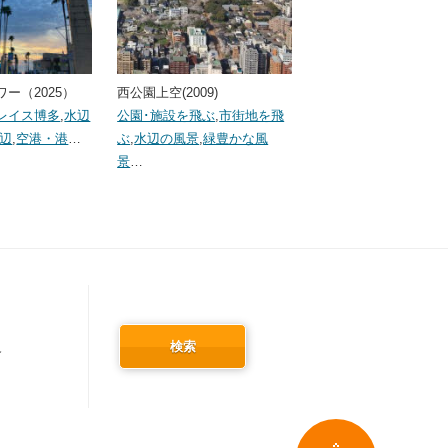
ー（2025）
西公園上空(2009)
レイス博多
,
水辺
公園･施設を飛ぶ
,
市街地を飛
辺
,
空港・港
…
ぶ
,
水辺の風景
,
緑豊かな風
景
…
検索
冬