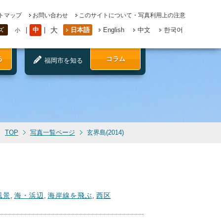
トマップ
お問い合わせ
このサイトについて・写真利用上の注意
大
中
日本語
English
中文
한국어
ズ
小
る
コラム
福岡市を知る
TOP
写真一覧ページ
玄界島(2014)
風景
,
海・浜辺
,
海岸線を飛ぶ
,
西区