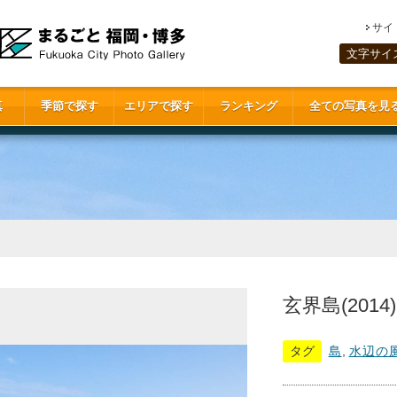
サイ
文字サイ
真
季節で探す
エリアで探す
ランキング
全ての写真を見
玄界島(2014)
タグ
島
,
水辺の