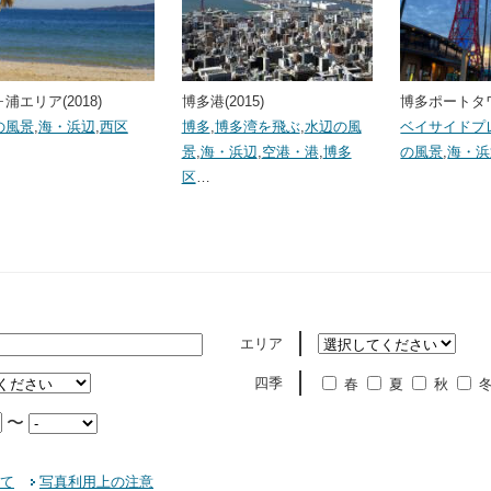
浦エリア(2018)
博多港(2015)
博多ポートタワ
の風景
,
海・浜辺
,
西区
博多
,
博多湾を飛ぶ
,
水辺の風
ベイサイドプ
景
,
海・浜辺
,
空港・港
,
博多
の風景
,
海・浜
区
…
エリア
四季
春
夏
秋
〜
て
写真利用上の注意