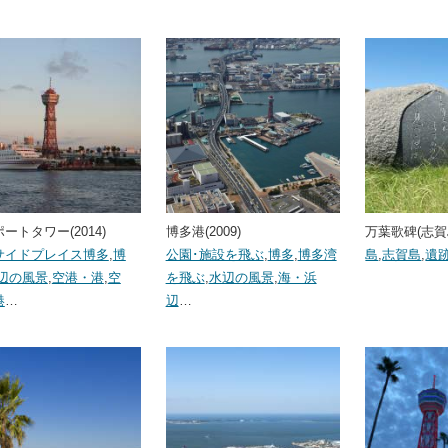
ートタワー(2014)
博多港(2009)
万葉歌碑(志賀島)
サイドプレイス博多
,
博
公園･施設を飛ぶ
,
博多
,
博多湾
島
,
志賀島
,
遺
辺の風景
,
空港・港
,
空
を飛ぶ
,
水辺の風景
,
海・浜
港
…
辺
…