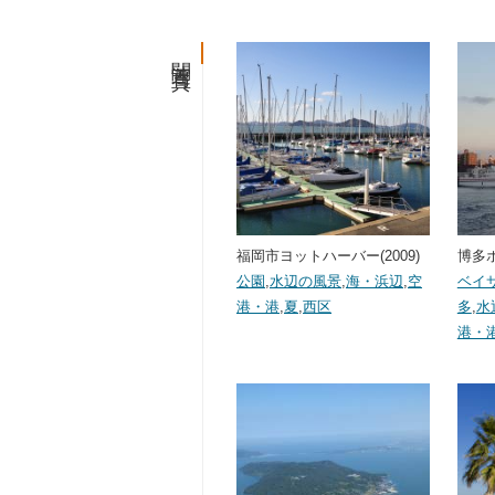
関連写真
福岡市ヨットハーバー(2009)
博多ポ
公園
,
水辺の風景
,
海・浜辺
,
空
ベイ
港・港
,
夏
,
西区
多
,
水
港・