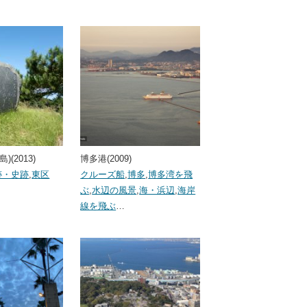
(2013)
博多港(2009)
跡・史跡
,
東区
クルーズ船
,
博多
,
博多湾を飛
ぶ
,
水辺の風景
,
海・浜辺
,
海岸
線を飛ぶ
…