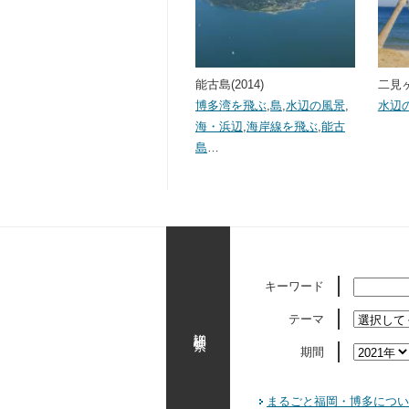
能古島(2014)
二見ヶ
博多湾を飛ぶ
,
島
,
水辺の風景
,
水辺
海・浜辺
,
海岸線を飛ぶ
,
能古
島
…
キーワード
テーマ
詳細検索
期間
まるごと福岡・博多につい