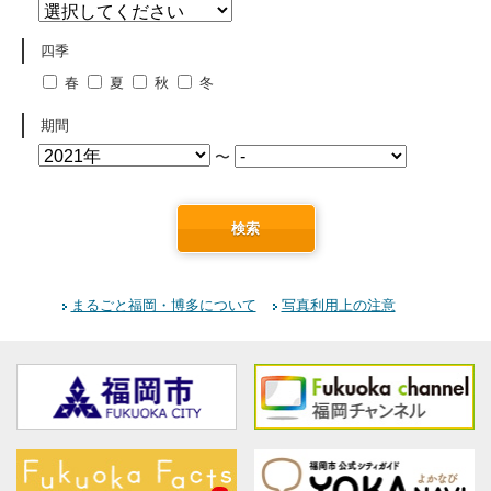
四季
春
夏
秋
冬
期間
〜
検索
まるごと福岡・博多について
写真利用上の注意