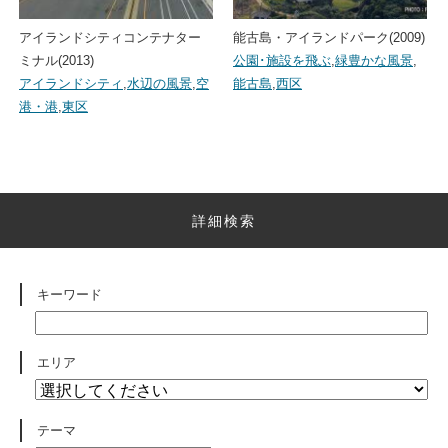
アイランドシティコンテナター
能古島・アイランドパーク(2009)
ミナル(2013)
公園･施設を飛ぶ
,
緑豊かな風景
,
アイランドシティ
,
水辺の風景
,
空
能古島
,
西区
港・港
,
東区
詳細検索
キーワード
エリア
テーマ