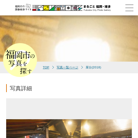
TOP
写真一覧ページ
屋台(2018)
写真詳細