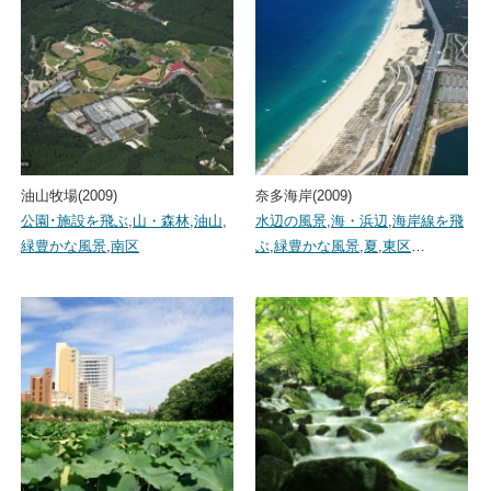
油山牧場(2009)
奈多海岸(2009)
公園･施設を飛ぶ
,
山・森林
,
油山
,
水辺の風景
,
海・浜辺
,
海岸線を飛
緑豊かな風景
,
南区
ぶ
,
緑豊かな風景
,
夏
,
東区
…