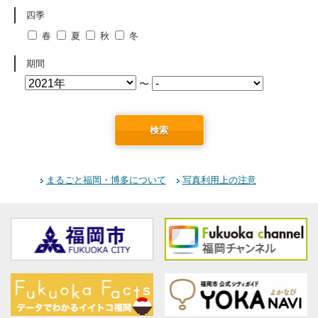
四季
春
夏
秋
冬
期間
〜
検索
まるごと福岡・博多について
写真利用上の注意