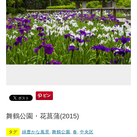
舞鶴公園・花菖蒲(2015)
タグ
緑豊かな風景
,
舞鶴公園
,
春
,
中央区