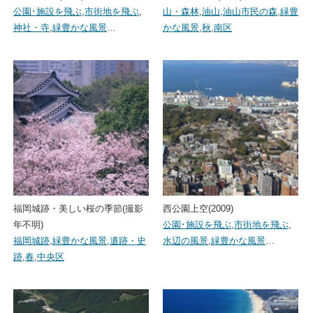
公園･施設を飛ぶ
,
市街地を飛ぶ
,
山・森林
,
油山
,
油山市民の森
,
緑豊
神社・寺
,
緑豊かな風景
…
かな風景
,
秋
,
南区
福岡城跡・美しい桜の季節(撮影
西公園上空(2009)
年不明)
公園･施設を飛ぶ
,
市街地を飛ぶ
,
福岡城跡
,
緑豊かな風景
,
遺跡・史
水辺の風景
,
緑豊かな風景
…
跡
,
春
,
中央区