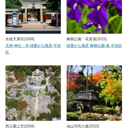
水鏡天満宮(2009)
舞鶴公園・花菖蒲(2015)
天神
,
神社・寺
,
緑豊かな風景
,
中央
緑豊かな風景
,
舞鶴公園
,
春
,
中央区
区
西公園上空(2009)
油山市民の森(2010)