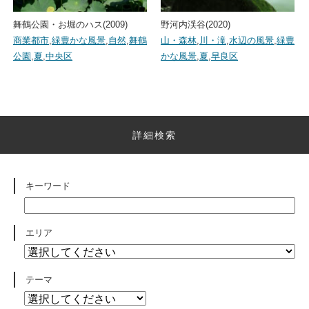
舞鶴公園・お堀のハス(2009)
野河内渓谷(2020)
商業都市
,
緑豊かな風景
,
自然
,
舞鶴
山・森林
,
川・滝
,
水辺の風景
,
緑豊
公園
,
夏
,
中央区
かな風景
,
夏
,
早良区
詳細検索
キーワード
エリア
テーマ