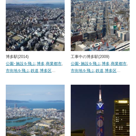
博多駅(2014)
工事中の博多駅(2009)
公園･施設を飛ぶ
,
博多
,
商業都市
,
公園･施設を飛ぶ
,
博多
,
商業都市
,
市街地を飛ぶ
,
鉄道
,
博多区
…
市街地を飛ぶ
,
鉄道
,
博多区
…