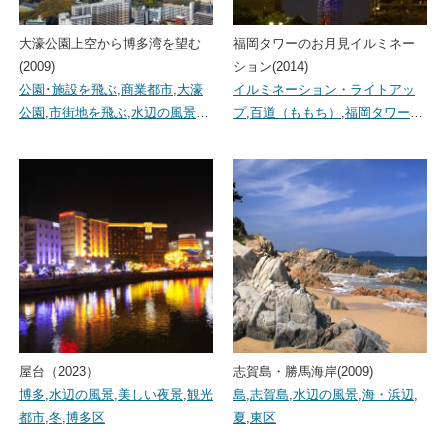
大濠公園上空から博多湾を望む
福岡タワーのお月見イルミネー
(2009)
ション(2014)
公園･施設を飛ぶ
,
商業都市
,
大濠
イルミネーション・ライトアッ
公園
,
市街地を飛ぶ
,
水辺の風景
…
プ
,
百道（ももち）
,
福岡タワー
…
屋台（2023）
志賀島・勝馬海岸(2009)
博多
,
水辺の風景
,
美しい夜景
,
観光
島
,
志賀島
,
水辺の風景
,
海・浜辺
,
都市
,
冬
,
博多区
夏
,
東区