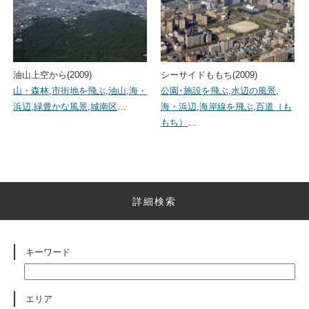
油山上空から(2009)
シーサイドももち(2009)
山・森林
,
市街地を飛ぶ
,
油山
,
海・
公園･施設を飛ぶ
,
水辺の風景
,
浜辺
,
緑豊かな風景
,
城南区
…
海・浜辺
,
海岸線を飛ぶ
,
百道（も
もち）
…
詳細検索
キーワード
エリア