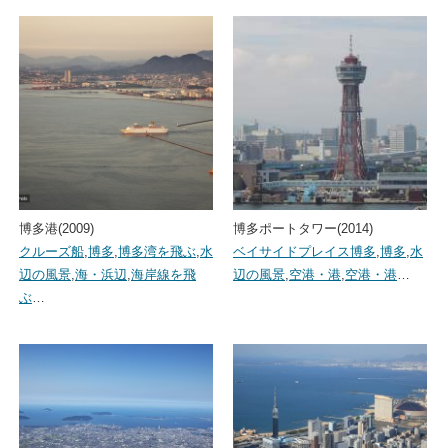
博多港(2009)
博多ポートタワー(2014)
クルーズ船
,
博多
,
博多湾を飛ぶ
,
水
ベイサイドプレイス博多
,
博多
,
水
辺の風景
,
海・浜辺
,
海岸線を飛
辺の風景
,
空港・港
,
空港・港
…
ぶ
…