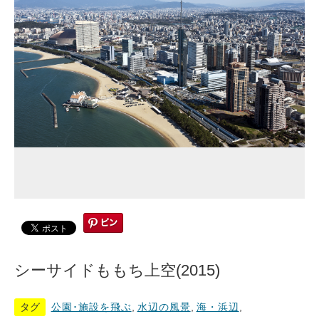
シーサイドももち上空(2015)
タグ
公園･施設を飛ぶ
,
水辺の風景
,
海・浜辺
,