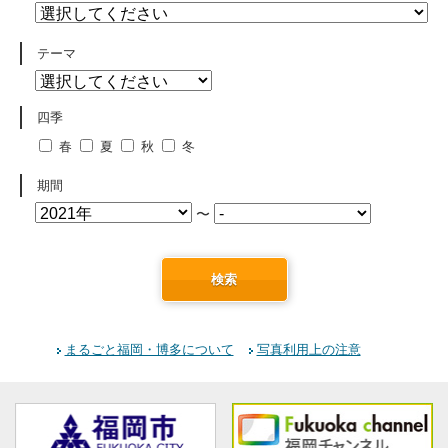
テーマ
四季
春
夏
秋
冬
期間
〜
検索
まるごと福岡・博多について
写真利用上の注意