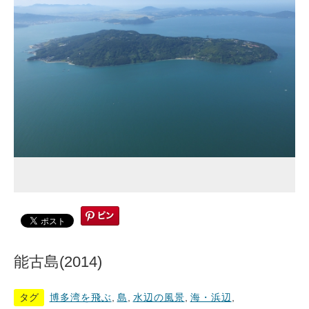
能古島(2014)
タグ
博多湾を飛ぶ
,
島
,
水辺の風景
,
海・浜辺
,