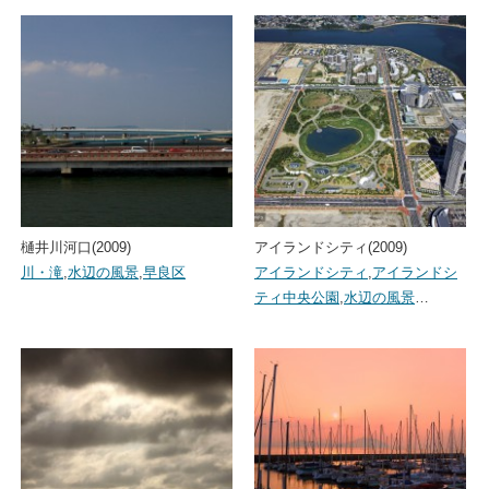
樋井川河口(2009)
アイランドシティ(2009)
川・滝
,
水辺の風景
,
早良区
アイランドシティ
,
アイランドシ
ティ中央公園
,
水辺の風景
…