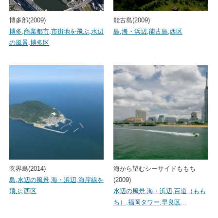
博多部(2009)
能古島(2009)
博多
,
商業都市
,
市街地を飛ぶ
,
水辺
島
,
海・浜辺
,
能古島
,
西区
の風景
,
博多区
玄界島(2014)
海から望むシーサイドももち
島
,
水辺の風景
,
海・浜辺
,
海岸線を
(2009)
飛ぶ
,
西区
水辺の風景
,
海・浜辺
,
百道（もも
ち）
,
福岡タワー
,
早良区
…