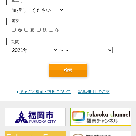
テーマ
四季
春
夏
秋
冬
期間
〜
検索
まるごと福岡・博多について
写真利用上の注意