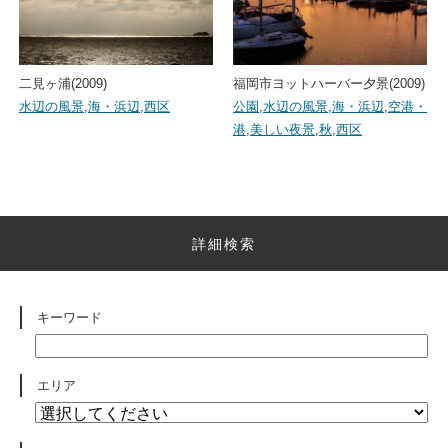
二見ヶ浦(2009)
福岡市ヨットハーバー夕景(2009)
水辺の風景
,
海・浜辺
,
西区
公園
,
水辺の風景
,
海・浜辺
,
空港・
港
,
美しい夜景
,
秋
,
西区
詳細検索
キーワード
エリア