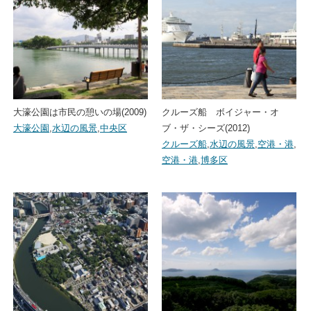
大濠公園は市民の憩いの場(2009)
クルーズ船 ボイジャー・オ
大濠公園
,
水辺の風景
,
中央区
ブ・ザ・シーズ(2012)
クルーズ船
,
水辺の風景
,
空港・港
,
空港・港
,
博多区