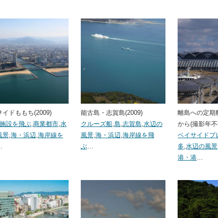
イドももち(2009)
能古島・志賀島(2009)
離島への定期
･施設を飛ぶ
,
商業都市
,
水
クルーズ船
,
島
,
志賀島
,
水辺の
から(撮影年不
風景
,
海・浜辺
,
海岸線を
風景
,
海・浜辺
,
海岸線を飛
ベイサイドプ
…
ぶ
…
多
,
水辺の風景
港・港
…