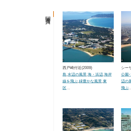
関連写真
西戸崎付近(2009)
シーサ
島
,
水辺の風景
,
海・浜辺
,
海岸
公園
線を飛ぶ
,
緑豊かな風景
,
東
辺の
区
…
飛ぶ