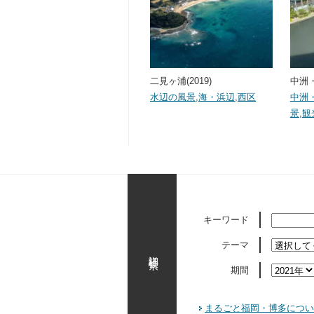
二見ヶ浦(2019)
中洲・
水辺の風景
,
海・浜辺
,
西区
中洲
景
,
観
キーワード
テーマ
詳細検索
期間
まるごと福岡・博多につい