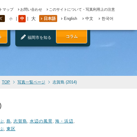
トマップ
お問い合わせ
このサイトについて・写真利用上の注意
大
中
日本語
English
中文
한국어
ズ
小
る
コラム
福岡市を知る
TOP
写真一覧ページ
志賀島 (2014)
)
ぶ
,
島
,
志賀島
,
水辺の風景
,
海・浜辺
,
ぶ
,
東区