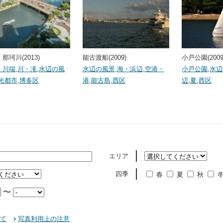
那珂川(2013)
能古渡船(2009)
小戸公園(2009
・川端
,
川・滝
,
水辺の風
水辺の風景
,
海・浜辺
,
空港・
小戸公園
,
水辺
光都市
,
博多区
港
,
能古島
,
西区
辺
,
夏
,
西区
エリア
四季
春
夏
秋
〜
て
写真利用上の注意