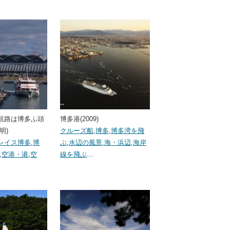
航路は博多ふ頭
博多港(2009)
明)
クルーズ船
,
博多
,
博多湾を飛
レイス博多
,
博
ぶ
,
水辺の風景
,
海・浜辺
,
海岸
,
空港・港
,
空
線を飛ぶ
…