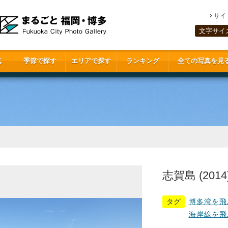
サイ
文字サイ
真
季節で探す
エリアで探す
ランキング
全ての写真を見
志賀島 (2014
タグ
博多湾を飛
海岸線を飛