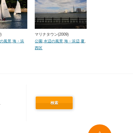
)
マリナタウン(2009)
の風景
,
海・浜
公園
,
水辺の風景
,
海・浜辺
,
夏
,
西区
検索
冬