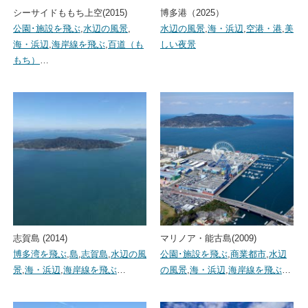
シーサイドももち上空(2015)
博多港（2025）
公園･施設を飛ぶ
,
水辺の風景
,
水辺の風景
,
海・浜辺
,
空港・港
,
美
海・浜辺
,
海岸線を飛ぶ
,
百道（も
しい夜景
もち）
…
志賀島 (2014)
マリノア・能古島(2009)
博多湾を飛ぶ
,
島
,
志賀島
,
水辺の風
公園･施設を飛ぶ
,
商業都市
,
水辺
景
,
海・浜辺
,
海岸線を飛ぶ
…
の風景
,
海・浜辺
,
海岸線を飛ぶ
…