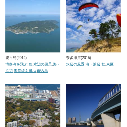
能古島(2014)
奈多海岸(2015)
博多湾を飛ぶ
,
島
,
水辺の風景
,
海・
水辺の風景
,
海・浜辺
,
秋
,
東区
浜辺
,
海岸線を飛ぶ
,
能古島
…