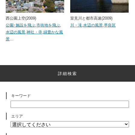
西公園上空(2009)
室見川と都市高速(2009)
公園･施設を飛ぶ
,
市街地を飛ぶ
,
川・滝
,
水辺の風景
,
早良区
水辺の風景
,
神社・寺
,
緑豊かな風
景
…
詳細検索
キーワード
エリア