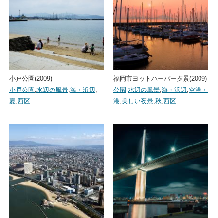
小戸公園(2009)
福岡市ヨットハーバー夕景(2009)
小戸公園
,
水辺の風景
,
海・浜辺
,
公園
,
水辺の風景
,
海・浜辺
,
空港・
夏
,
西区
港
,
美しい夜景
,
秋
,
西区