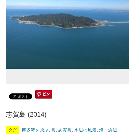
志賀島 (2014)
タグ
博多湾を飛ぶ
,
島
,
志賀島
,
水辺の風景
,
海・浜辺
,