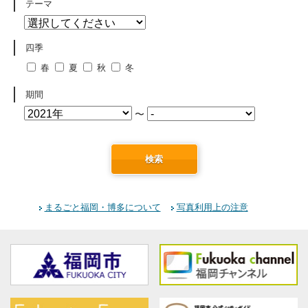
テーマ
四季
春
夏
秋
冬
期間
〜
検索
まるごと福岡・博多について
写真利用上の注意