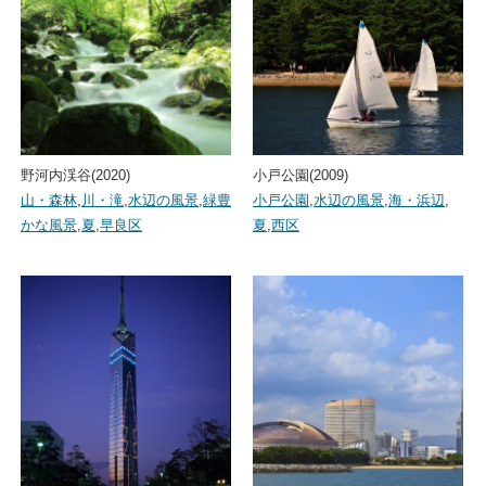
野河内渓谷(2020)
小戸公園(2009)
山・森林
,
川・滝
,
水辺の風景
,
緑豊
小戸公園
,
水辺の風景
,
海・浜辺
,
かな風景
,
夏
,
早良区
夏
,
西区