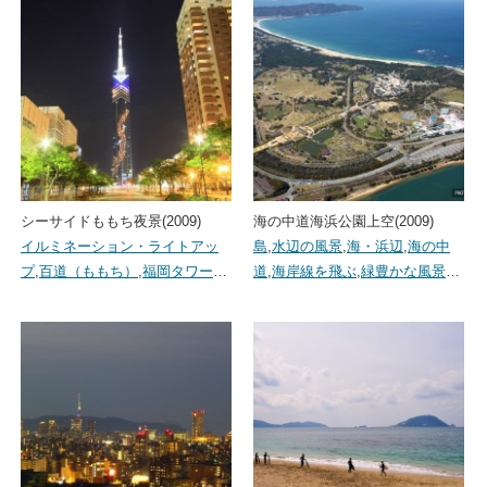
シーサイドももち夜景(2009)
海の中道海浜公園上空(2009)
イルミネーション・ライトアッ
島
,
水辺の風景
,
海・浜辺
,
海の中
プ
,
百道（ももち）
,
福岡タワー
…
道
,
海岸線を飛ぶ
,
緑豊かな風景
…