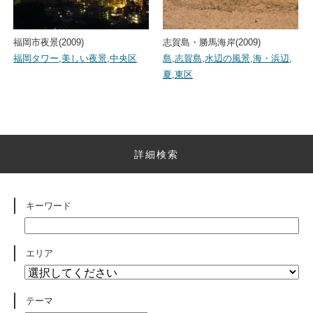
福岡市夜景(2009)
志賀島・勝馬海岸(2009)
福岡タワー
,
美しい夜景
,
中央区
島
,
志賀島
,
水辺の風景
,
海・浜辺
,
夏
,
東区
詳細検索
キーワード
エリア
テーマ