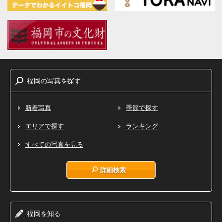
福岡
写真
探
の
を
す
新着写真
季節で探す
エリアで探す
ランキング
すべての写真を見る
詳細検索
福岡
知
を
る