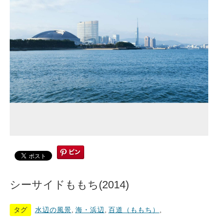
シーサイドももち(2014)
タグ
水辺の風景
,
海・浜辺
,
百道（ももち）
,