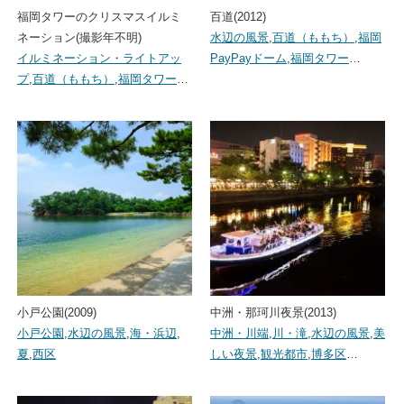
福岡タワーのクリスマスイルミ
百道(2012)
ネーション(撮影年不明)
水辺の風景
,
百道（ももち）
,
福岡
イルミネーション・ライトアッ
PayPayドーム
,
福岡タワー
…
プ
,
百道（ももち）
,
福岡タワー
…
小戸公園(2009)
中洲・那珂川夜景(2013)
小戸公園
,
水辺の風景
,
海・浜辺
,
中洲・川端
,
川・滝
,
水辺の風景
,
美
夏
,
西区
しい夜景
,
観光都市
,
博多区
…