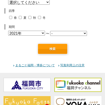
四季
春
夏
秋
冬
期間
〜
検索
まるごと福岡・博多について
写真利用上の注意