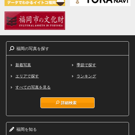
福岡
写真
探
の
を
す
新着写真
季節で探す
エリアで探す
ランキング
すべての写真を見る
詳細検索
福岡
知
を
る