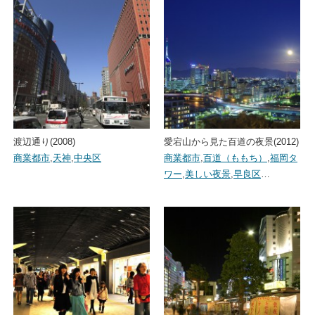
渡辺通り(2008)
愛宕山から見た百道の夜景(2012)
商業都市
,
天神
,
中央区
商業都市
,
百道（ももち）
,
福岡タ
ワー
,
美しい夜景
,
早良区
…