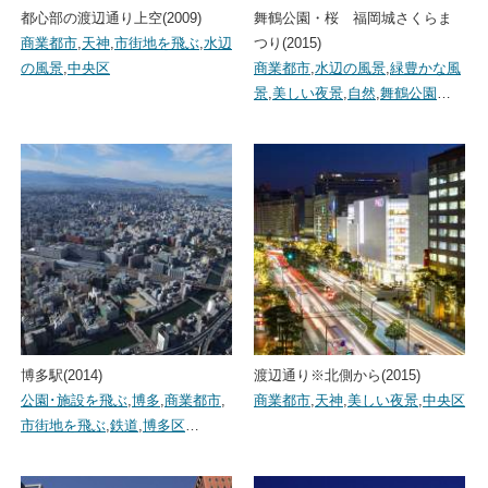
都心部の渡辺通り上空(2009)
舞鶴公園・桜 福岡城さくらま
商業都市
,
天神
,
市街地を飛ぶ
,
水辺
つり(2015)
の風景
,
中央区
商業都市
,
水辺の風景
,
緑豊かな風
景
,
美しい夜景
,
自然
,
舞鶴公園
…
博多駅(2014)
渡辺通り※北側から(2015)
公園･施設を飛ぶ
,
博多
,
商業都市
,
商業都市
,
天神
,
美しい夜景
,
中央区
市街地を飛ぶ
,
鉄道
,
博多区
…