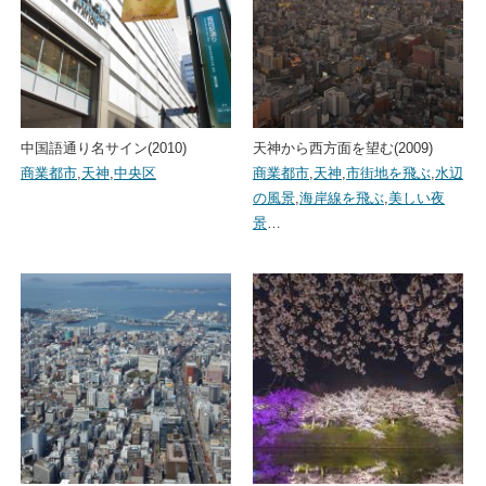
中国語通り名サイン(2010)
天神から西方面を望む(2009)
商業都市
,
天神
,
中央区
商業都市
,
天神
,
市街地を飛ぶ
,
水辺
の風景
,
海岸線を飛ぶ
,
美しい夜
景
…