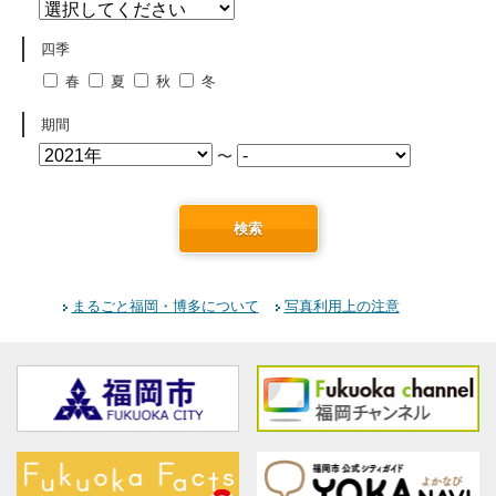
四季
春
夏
秋
冬
期間
〜
検索
まるごと福岡・博多について
写真利用上の注意