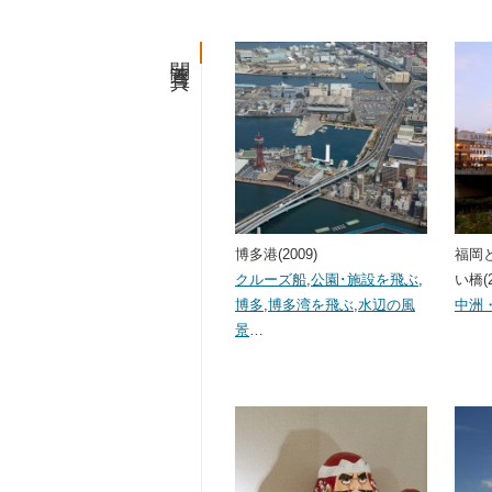
関連写真
博多港(2009)
福岡
クルーズ船
,
公園･施設を飛ぶ
,
い橋(2
博多
,
博多湾を飛ぶ
,
水辺の風
中洲
景
…