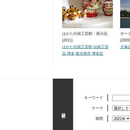
はかた伝統工芸館・展示品
ボー
(2011)
(2009
はかた伝統工芸館
,
伝統工芸
大濠
品
,
博多
,
観光都市
,
博多区
キーワード
テーマ
詳細検索
期間