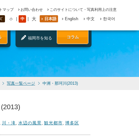
トマップ
お問い合わせ
このサイトについて・写真利用上の注意
大
中
日本語
English
中文
한국어
ズ
小
る
コラム
福岡市を知る
写真一覧ページ
中洲・那珂川(2013)
2013)
,
川・滝
,
水辺の風景
,
観光都市
,
博多区