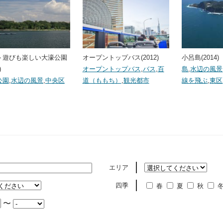
ト遊びも楽しい大濠公園
オープントップバス(2012)
小呂島(2014)
)
オープントップバス
,
バス
,
百
島
,
水辺の風景
公園
,
水辺の風景
,
中央区
道（ももち）
,
観光都市
線を飛ぶ
,
東区
エリア
四季
春
夏
秋
〜