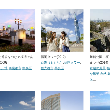
と博多をつなぐ福博であ
福岡タワー(2012)
舞鶴公園・桜
009)
百道（ももち）
,
福岡タワー
,
まつり(2014)
・川端
,
商業都市
,
中央区
観光都市
,
早良区
水辺の風景
,
福
な風景
,
自然
,
区
…