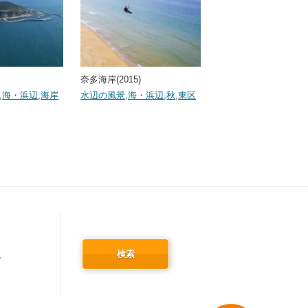
奈多海岸(2015)
,
海・浜辺
,
海岸
水辺の風景
,
海・浜辺
,
秋
,
東区
検索
冬