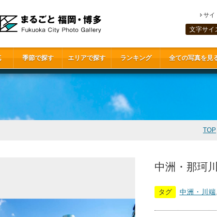
サイ
文字サイ
真
季節で探す
エリアで探す
ランキング
全ての写真を見
TOP
中洲・那珂川(
タグ
中洲・川端