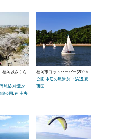
 福岡城さくら
福岡市ヨットハーバー(2009)
公園
,
水辺の風景
,
海・浜辺
,
夏
,
岡城跡
,
緑豊か
西区
舞鶴公園
,
春
,
中央