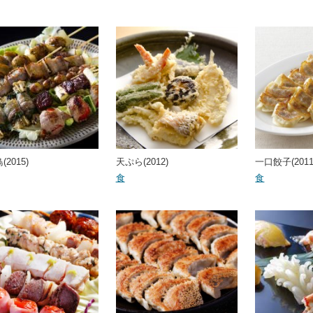
2015)
天ぷら(2012)
一口餃子(2011
食
食