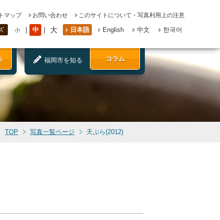
トマップ
お問い合わせ
このサイトについて・写真利用上の注意
大
中
日本語
English
中文
한국어
ズ
小
る
コラム
福岡市を知る
TOP
写真一覧ページ
天ぷら(2012)
)