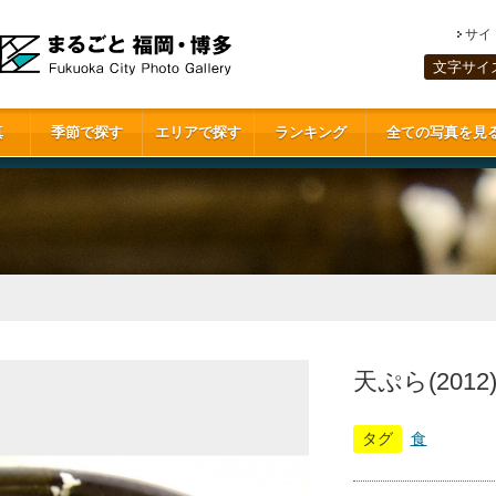
サイ
文字サイ
真
季節で探す
エリアで探す
ランキング
全ての写真を見
天ぷら(2012
タグ
食