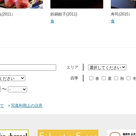
(2011）
鉄鍋餃子(2011)
寿司(2015）
食
食
エリア
四季
春
夏
秋
〜
て
写真利用上の注意