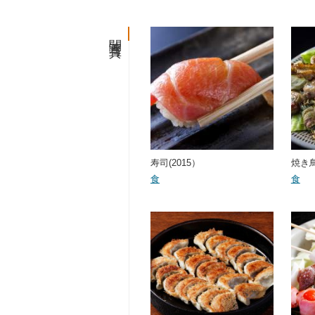
関連写真
寿司(2015）
焼き鳥(
食
食