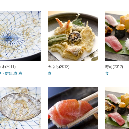
オ(2011)
天ぷら(2012)
寿司(2012)
物・鮮魚
,
食
,
春
食
食