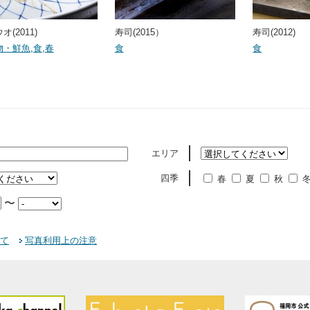
オ(2011)
寿司(2015）
寿司(2012)
物・鮮魚
,
食
,
春
食
食
エリア
四季
春
夏
秋
〜
て
写真利用上の注意