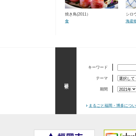
焼き鳥(2011）
シロウ
食
海産
キーワード
テーマ
詳細検索
期間
まるごと福岡・博多につい