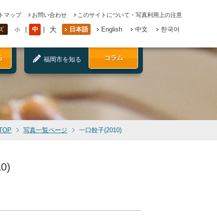
トマップ
お問い合わせ
このサイトについて・写真利用上の注意
大
中
日本語
English
中文
한국어
ズ
小
る
コラム
福岡市を知る
TOP
写真一覧ページ
一口餃子(2010)
0)