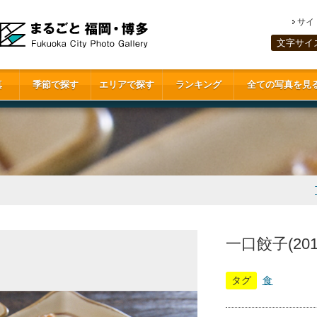
サイ
文字サイ
真
季節で探す
エリアで探す
ランキング
全ての写真を見
一口餃子(201
タグ
食