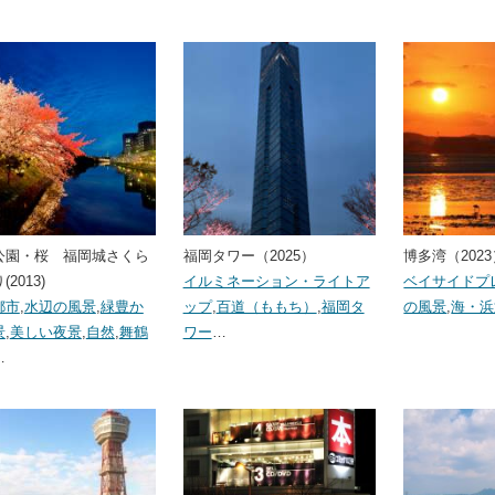
公園・桜 福岡城さくら
福岡タワー（2025）
博多湾（202
2013)
イルミネーション・ライトア
ベイサイドプ
都市
,
水辺の風景
,
緑豊か
ップ
,
百道（ももち）
,
福岡タ
の風景
,
海・浜
景
,
美しい夜景
,
自然
,
舞鶴
ワー
…
…