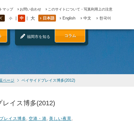
トマップ
お問い合わせ
このサイトについて・写真利用上の注意
大
中
日本語
English
中文
한국어
ズ
小
る
コラム
福岡市を知る
覧ページ
ベイサイドプレイス博多(2012)
イス博多(2012)
プレイス博多
,
空港・港
,
美しい夜景
,