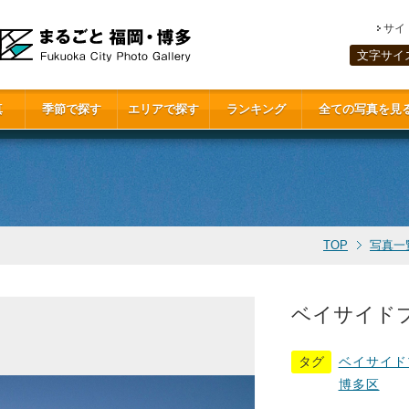
サイ
文字サイ
真
季節で探す
エリアで探す
ランキング
全ての写真を見
TOP
写真一
ベイサイドプレ
タグ
ベイサイド
博多区