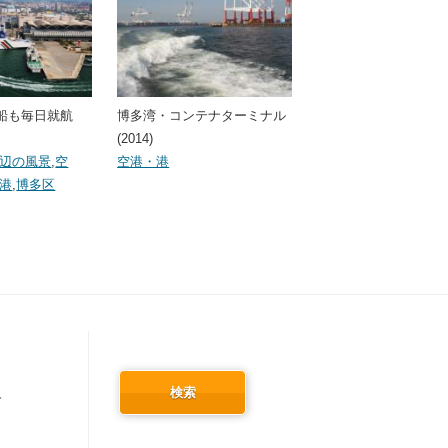
船も毎日就航
博多湾・コンテナターミナル
(2014)
辺の風景
,
空
空港・港
港
,
博多区
検索
冬