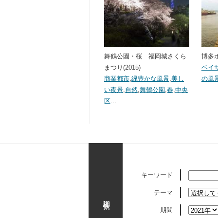
舞鶴公園・桜 福岡城さくら
博多ポ
まつり(2015)
ベイ
商業都市
,
緑豊かな風景
,
美し
の風
い夜景
,
自然
,
舞鶴公園
,
春
,
中央
区
…
キーワード
テーマ
詳細検索
期間