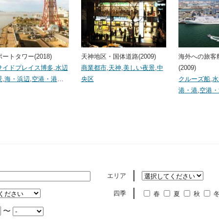
ートタワー(2018)
天神地区・国体道路(2009)
海外への旅客
サイドプレイス博多
,
水辺
商業都市
,
天神
,
美しい夜景
,
中
(2009)
景
,
海・浜辺
,
空港・港
…
央区
クルーズ船
,
水
港・港
,
空港・
エリア
四季
春
夏
秋
〜