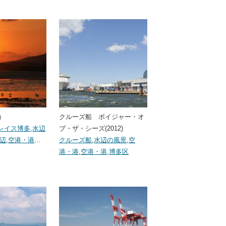
3）
クルーズ船 ボイジャー・オ
レイス博多
,
水辺
ブ・ザ・シーズ(2012)
辺
,
空港・港
…
クルーズ船
,
水辺の風景
,
空
港・港
,
空港・港
,
博多区