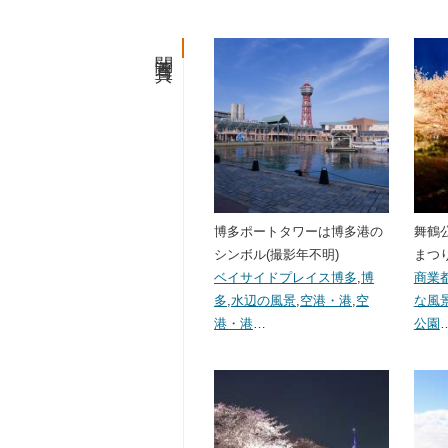
関連写真
博多ポートタワーは博多港の
舞鶴
シンボル(撮影年不明)
まつり(
ベイサイドプレイス博多
,
博
商業
多
,
水辺の風景
,
空港・港
,
空
な風
港・港
…
公園