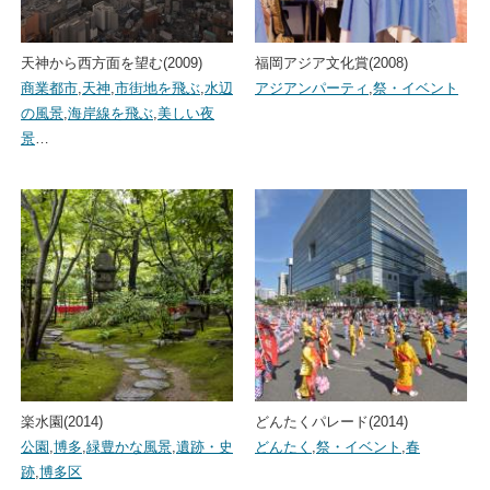
天神から西方面を望む(2009)
福岡アジア文化賞(2008)
商業都市
,
天神
,
市街地を飛ぶ
,
水辺
アジアンパーティ
,
祭・イベント
の風景
,
海岸線を飛ぶ
,
美しい夜
景
…
楽水園(2014)
どんたくパレード(2014)
公園
,
博多
,
緑豊かな風景
,
遺跡・史
どんたく
,
祭・イベント
,
春
跡
,
博多区