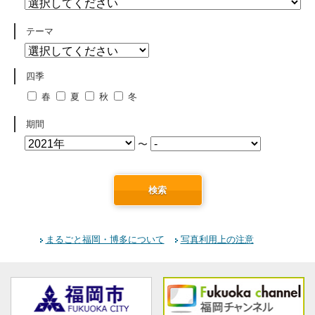
テーマ
四季
春
夏
秋
冬
期間
〜
検索
まるごと福岡・博多について
写真利用上の注意