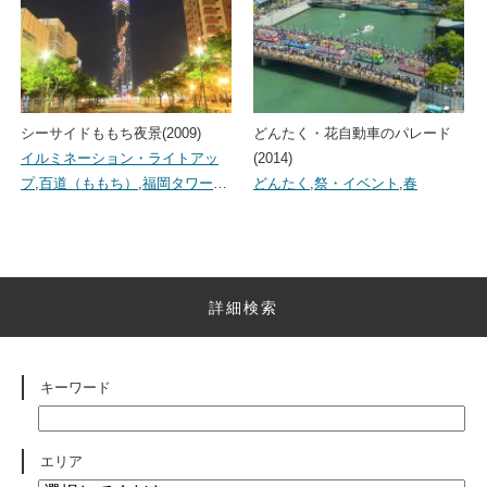
シーサイドももち夜景(2009)
どんたく・花自動車のパレード
イルミネーション・ライトアッ
(2014)
プ
,
百道（ももち）
,
福岡タワー
…
どんたく
,
祭・イベント
,
春
詳細検索
キーワード
エリア