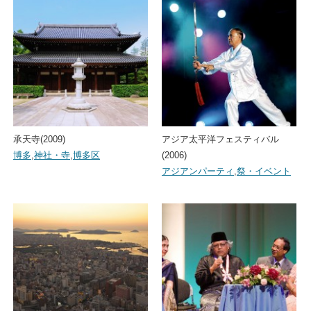
承天寺(2009)
アジア太平洋フェスティバル
博多
,
神社・寺
,
博多区
(2006)
アジアンパーティ
,
祭・イベント