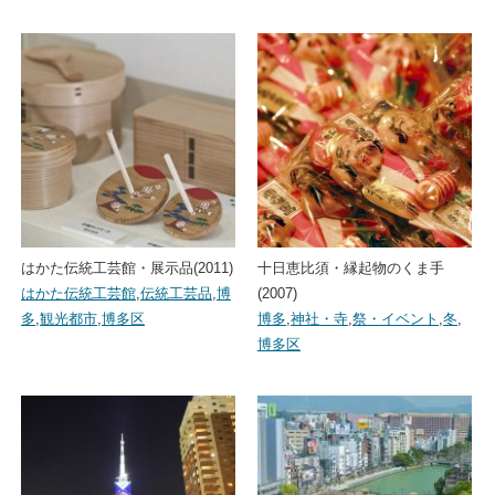
はかた伝統工芸館・展示品(2011)
十日恵比須・縁起物のくま手
はかた伝統工芸館
,
伝統工芸品
,
博
(2007)
多
,
観光都市
,
博多区
博多
,
神社・寺
,
祭・イベント
,
冬
,
博多区