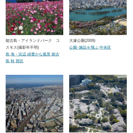
能古島・アイランドパーク コ
大濠公園(2009)
スモス(撮影年不明)
公園･施設を飛ぶ
,
中央区
島
,
海・浜辺
,
緑豊かな風景
,
能古
島
,
秋
,
西区