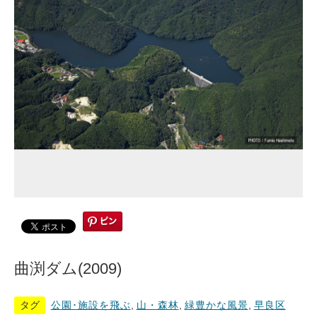
曲渕ダム(2009)
タグ
公園･施設を飛ぶ
,
山・森林
,
緑豊かな風景
,
早良区