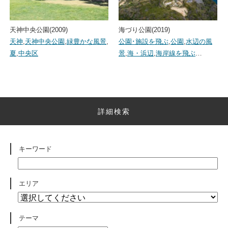
天神中央公園(2009)
海づり公園(2019)
天神
,
天神中央公園
,
緑豊かな風景
,
公園･施設を飛ぶ
,
公園
,
水辺の風
夏
,
中央区
景
,
海・浜辺
,
海岸線を飛ぶ
…
詳細検索
キーワード
エリア
テーマ