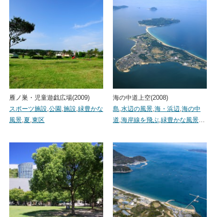
雁ノ巣・児童遊戯広場(2009)
海の中道上空(2008)
スポーツ施設
,
公園
,
施設
,
緑豊かな
島
,
水辺の風景
,
海・浜辺
,
海の中
風景
,
夏
,
東区
道
,
海岸線を飛ぶ
,
緑豊かな風景
…