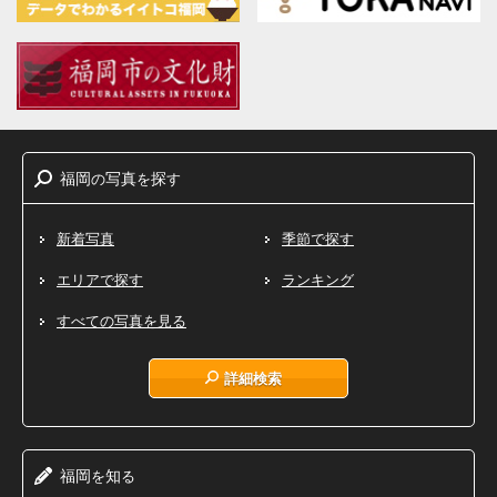
福岡
写真
探
の
を
す
新着写真
季節で探す
エリアで探す
ランキング
すべての写真を見る
詳細検索
福岡
知
を
る