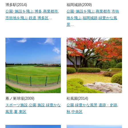
博多駅(2014)
福岡城跡(2009)
公園･施設を飛ぶ
,
博多
,
商業都市
,
公園･施設を飛ぶ
,
商業都市
,
市街
市街地を飛ぶ
,
鉄道
,
博多区
…
地を飛ぶ
,
福岡城跡
,
緑豊かな風
景
…
雁ノ巣球場(2009)
松風園(2014)
スポーツ施設
,
公園
,
施設
,
緑豊かな
公園
,
緑豊かな風景
,
遺跡・史跡
,
風景
,
夏
,
東区
秋
,
中央区