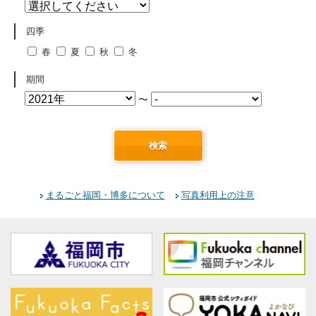
四季
春
夏
秋
冬
期間
〜
検索
まるごと福岡・博多について
写真利用上の注意