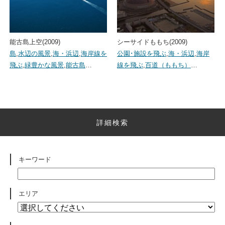
能古島上空(2009)
シーサイドももち(2009)
島
,
水辺の風景
,
海・浜辺
,
海岸線を
公園･施設を飛ぶ
,
海・浜辺
,
海岸
飛ぶ
,
緑豊かな風景
,
能古島
…
線を飛ぶ
,
百道（ももち）
…
詳細検索
キーワード
エリア