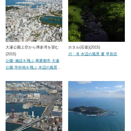
大濠公園上空から博多湾を望む
ホタル(石釜)(2015)
(2015)
川・滝
,
水辺の風景
,
夏
,
早良区
公園･施設を飛ぶ
,
商業都市
,
大濠
公園
,
市街地を飛ぶ
,
水辺の風景
…