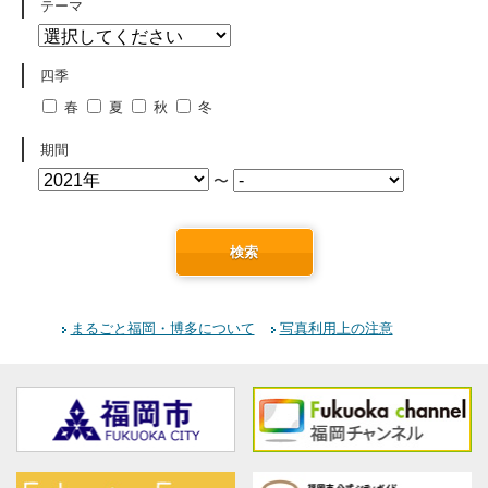
テーマ
四季
春
夏
秋
冬
期間
〜
検索
まるごと福岡・博多について
写真利用上の注意