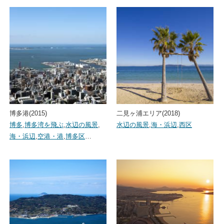
博多港(2015)
二見ヶ浦エリア(2018)
博多
,
博多湾を飛ぶ
,
水辺の風景
,
水辺の風景
,
海・浜辺
,
西区
海・浜辺
,
空港・港
,
博多区
…