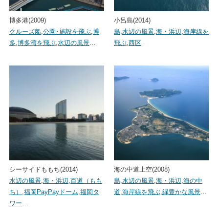
博多港(2009)
小呂島(2014)
クルーズ船
,
公園･施設を飛ぶ
,
博
島
,
水辺の風景
,
海・浜辺
,
海岸線を
多
,
博多湾を飛ぶ
,
水辺の風景
…
飛ぶ
,
西区
シーサイドももち(2014)
海の中道上空(2008)
水辺の風景
,
海・浜辺
,
百道（もも
島
,
水辺の風景
,
海・浜辺
,
海の中
ち）
,
福岡PayPayドーム
,
福岡タ
道
,
海岸線を飛ぶ
,
緑豊かな風景
…
ワー
…