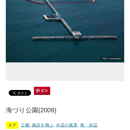
海づり公園(2009)
タグ
公園･施設を飛ぶ
,
水辺の風景
,
海・浜辺
,