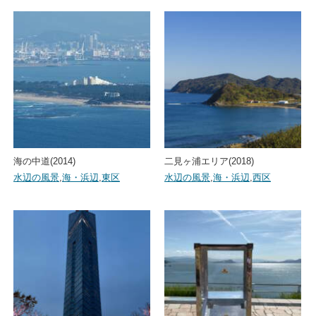
海の中道(2014)
二見ヶ浦エリア(2018)
水辺の風景
,
海・浜辺
,
東区
水辺の風景
,
海・浜辺
,
西区