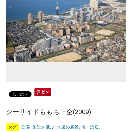
シーサイドももち上空(2009)
タグ
公園･施設を飛ぶ
,
水辺の風景
,
海・浜辺
,