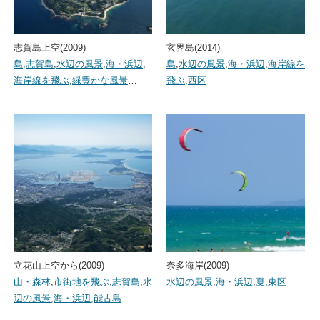
志賀島上空(2009)
玄界島(2014)
島
,
志賀島
,
水辺の風景
,
海・浜辺
,
島
,
水辺の風景
,
海・浜辺
,
海岸線を
海岸線を飛ぶ
,
緑豊かな風景
…
飛ぶ
,
西区
立花山上空から(2009)
奈多海岸(2009)
山・森林
,
市街地を飛ぶ
,
志賀島
,
水
水辺の風景
,
海・浜辺
,
夏
,
東区
辺の風景
,
海・浜辺
,
能古島
…