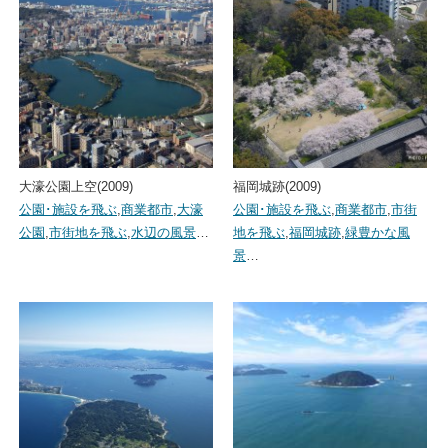
大濠公園上空(2009)
福岡城跡(2009)
公園･施設を飛ぶ
,
商業都市
,
大濠
公園･施設を飛ぶ
,
商業都市
,
市街
公園
,
市街地を飛ぶ
,
水辺の風景
…
地を飛ぶ
,
福岡城跡
,
緑豊かな風
景
…