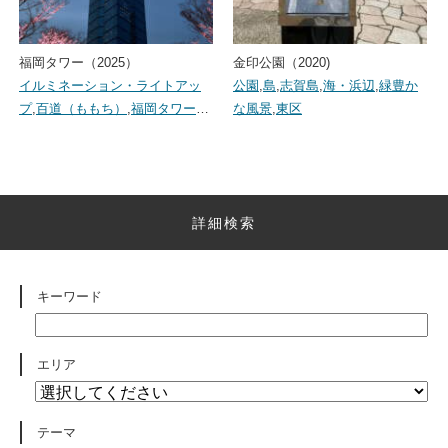
福岡タワー（2025）
金印公園（2020)
イルミネーション・ライトアッ
公園
,
島
,
志賀島
,
海・浜辺
,
緑豊か
プ
,
百道（ももち）
,
福岡タワー
…
な風景
,
東区
詳細検索
キーワード
エリア
テーマ