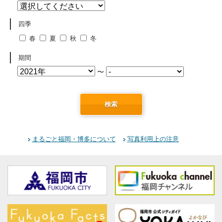
四季
春
夏
秋
冬
期間
〜
検索
まるごと福岡・博多について
写真利用上の注意