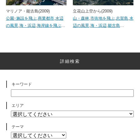
マリノア・能古島(2009)
立花山上空から(2009)
公園･施設を飛ぶ
,
商業都市
,
水辺
山・森林
,
市街地を飛ぶ
,
志賀島
,
水
の風景
,
海・浜辺
,
海岸線を飛ぶ
…
辺の風景
,
海・浜辺
,
能古島
…
詳細検索
キーワード
エリア
テーマ