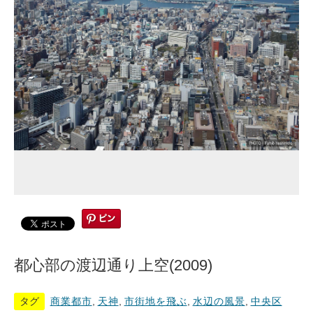
都心部の渡辺通り上空(2009)
タグ
商業都市
,
天神
,
市街地を飛ぶ
,
水辺の風景
,
中央区