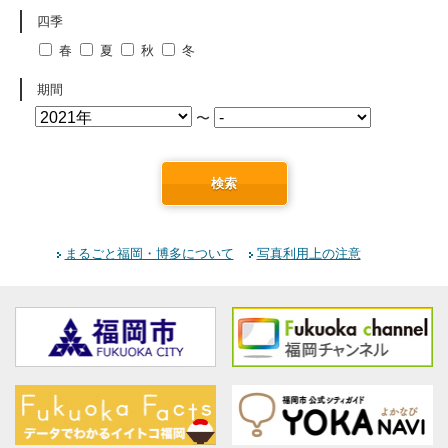
四季
春
夏
秋
冬
期間
〜
検索
まるごと福岡・博多について
写真利用上の注意