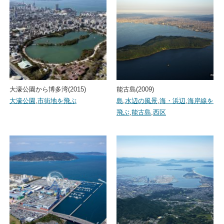
大濠公園から博多湾(2015)
能古島(2009)
大濠公園
,
市街地を飛ぶ
島
,
水辺の風景
,
海・浜辺
,
海岸線を
飛ぶ
,
能古島
,
西区