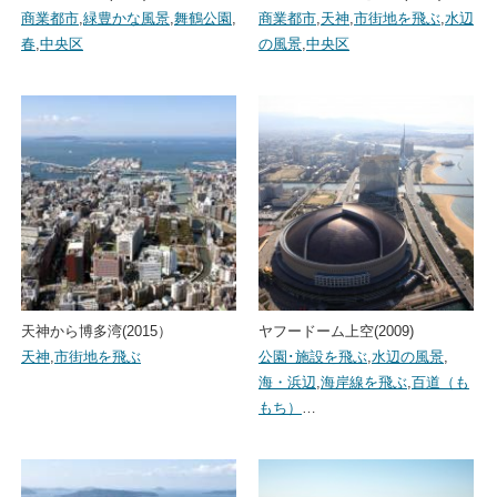
商業都市
,
緑豊かな風景
,
舞鶴公園
,
商業都市
,
天神
,
市街地を飛ぶ
,
水辺
春
,
中央区
の風景
,
中央区
天神から博多湾(2015）
ヤフードーム上空(2009)
天神
,
市街地を飛ぶ
公園･施設を飛ぶ
,
水辺の風景
,
海・浜辺
,
海岸線を飛ぶ
,
百道（も
もち）
…