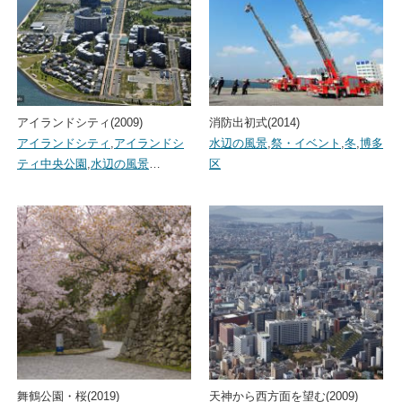
アイランドシティ(2009)
消防出初式(2014)
アイランドシティ
,
アイランドシ
水辺の風景
,
祭・イベント
,
冬
,
博多
ティ中央公園
,
水辺の風景
…
区
舞鶴公園・桜(2019)
天神から西方面を望む(2009)