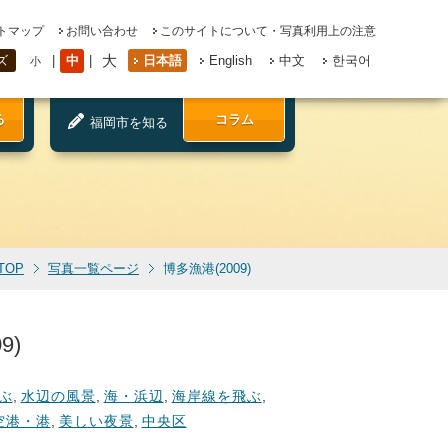
トマップ
お問い合わせ
このサイトについて・写真利用上の注意
大
中
日本語
English
中文
한국어
ズ
小
る
コラム
福岡市を知る
TOP
写真一覧ページ
博多漁港(2009)
9)
ぶ
,
水辺の風景
,
海・浜辺
,
海岸線を飛ぶ
,
空港・港
,
美しい夜景
,
中央区