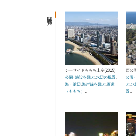
関連写真
シーサイドももち上空(2015)
西公園
公園･施設を飛ぶ
,
水辺の風景
,
公園
海・浜辺
,
海岸線を飛ぶ
,
百道
ぶ
,
水
（ももち）
…
景
…