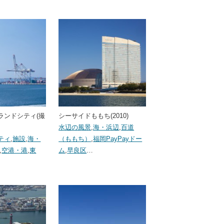
ランドシティ(撮
シーサイドももち(2010)
水辺の風景
,
海・浜辺
,
百道
ティ
,
施設
,
海・
（ももち）
,
福岡PayPayドー
,
空港・港
,
東
ム
,
早良区
…