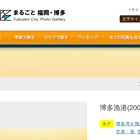
サイ
文字サイ
真
季節で探す
エリアで探す
ランキング
全ての写真を見
博多漁港(200
タグ
博多湾を飛
空港・港
,