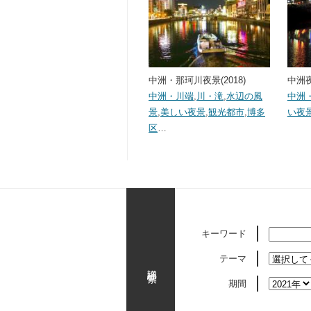
中洲・那珂川夜景(2018)
中洲夜
中洲・川端
,
川・滝
,
水辺の風
中洲
景
,
美しい夜景
,
観光都市
,
博多
い夜
区
…
キーワード
テーマ
詳細検索
期間