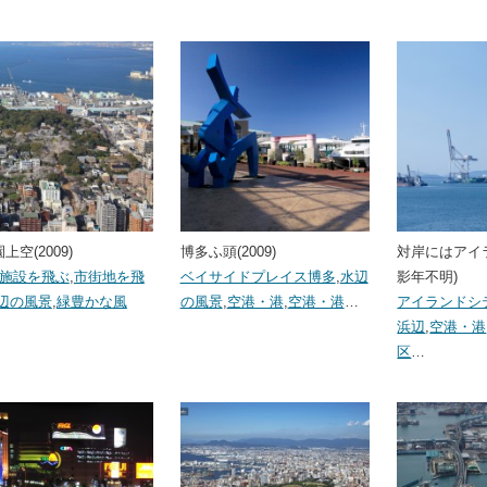
上空(2009)
博多ふ頭(2009)
対岸にはアイ
･施設を飛ぶ
,
市街地を飛
ベイサイドプレイス博多
,
水辺
影年不明)
辺の風景
,
緑豊かな風
の風景
,
空港・港
,
空港・港
…
アイランドシ
浜辺
,
空港・港
区
…