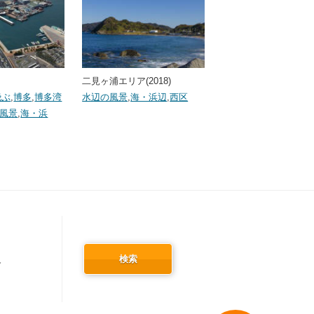
二見ヶ浦エリア(2018)
飛ぶ
,
博多
,
博多湾
水辺の風景
,
海・浜辺
,
西区
風景
,
海・浜
検索
冬