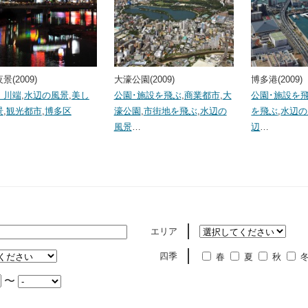
景(2009)
大濠公園(2009)
博多港(2009)
・川端
,
水辺の風景
,
美し
公園･施設を飛ぶ
,
商業都市
,
大
公園･施設を
景
,
観光都市
,
博多区
濠公園
,
市街地を飛ぶ
,
水辺の
を飛ぶ
,
水辺の
風景
…
辺
…
エリア
四季
春
夏
秋
〜