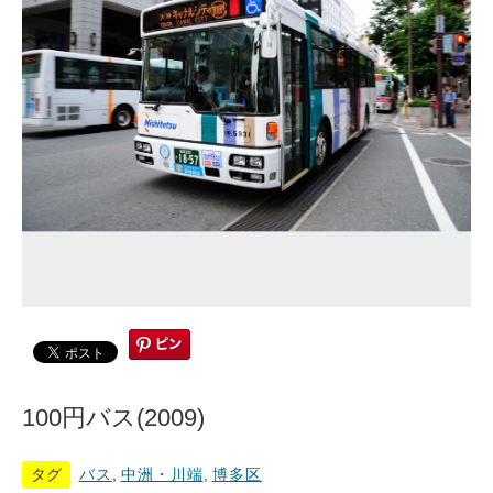
100円バス(2009)
タグ
バス
,
中洲・川端
,
博多区