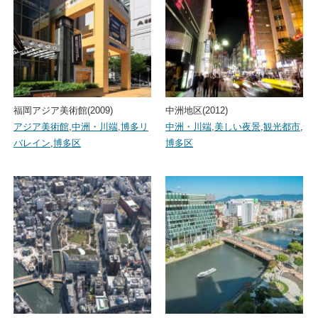
福岡アジア美術館(2009)
中洲地区(2012)
アジア美術館
,
中洲・川端
,
博多リ
中洲・川端
,
美しい夜景
,
観光都市
,
バレイン
,
博多区
博多区