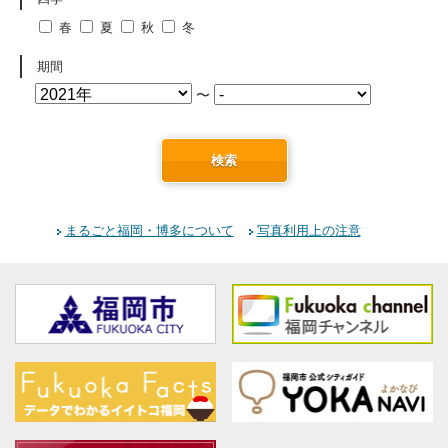
春
夏
秋
冬
期間
〜
検索
まるごと福岡・博多について
写真利用上の注意