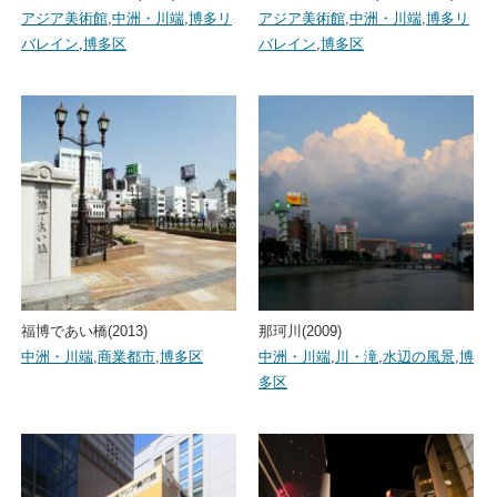
アジア美術館
,
中洲・川端
,
博多リ
アジア美術館
,
中洲・川端
,
博多リ
バレイン
,
博多区
バレイン
,
博多区
福博であい橋(2013)
那珂川(2009)
中洲・川端
,
商業都市
,
博多区
中洲・川端
,
川・滝
,
水辺の風景
,
博
多区