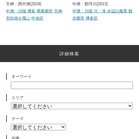
天神・西中洲(2019)
中洲・那珂川(2013)
中洲・川端
,
博多
,
商業都市
,
天神
,
中洲・川端
,
川・滝
,
水辺の風景
,
観
市街地を飛ぶ
,
中央区
光都市
,
博多区
詳細検索
キーワード
エリア
テーマ
四季