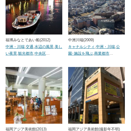
福博みなとであい船(2012)
中洲川端(2009)
中洲・川端
,
交通
,
水辺の風景
,
美し
キャナルシティ
,
中洲・川端
,
公
い夜景
,
観光都市
,
中央区
…
園･施設を飛ぶ
,
商業都市
…
福岡アジア美術館(2013)
福岡アジア美術館(撮影年不明)