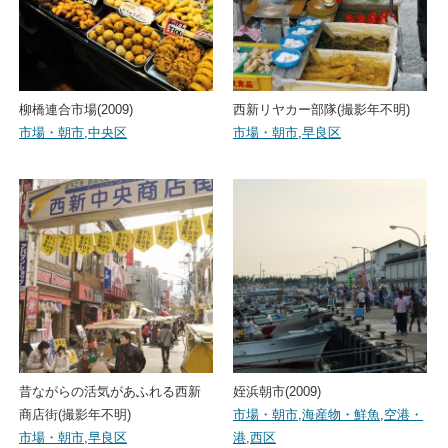
柳橋連合市場(2009)
西新リヤカー部隊(撮影年不明)
市場・朝市
,
中央区
市場・朝市
,
早良区
昔ながらの活気があふれる西新
姪浜朝市(2009)
商店街(撮影年不明)
市場・朝市
,
海産物・鮮魚
,
空港・
市場・朝市
,
早良区
港
,
西区