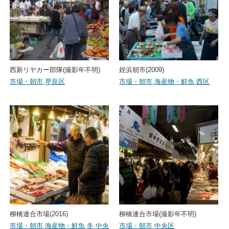
西新リヤカー部隊(撮影年不明)
姪浜朝市(2009)
市場・朝市
,
早良区
市場・朝市
,
海産物・鮮魚
,
西区
柳橋連合市場(2016)
柳橋連合市場(撮影年不明)
市場・朝市
,
海産物・鮮魚
,
冬
,
中央
市場・朝市
,
中央区