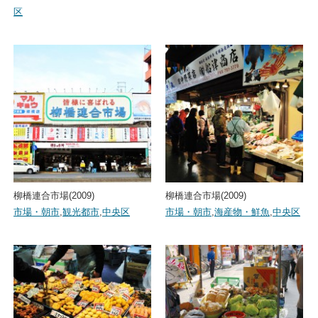
区
柳橋連合市場(2009)
柳橋連合市場(2009)
市場・朝市
,
観光都市
,
中央区
市場・朝市
,
海産物・鮮魚
,
中央区