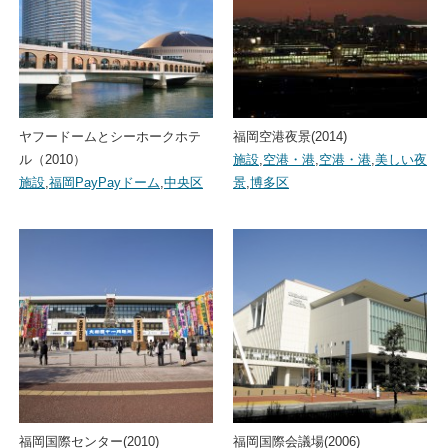
ヤフードームとシーホークホテ
福岡空港夜景(2014)
ル（2010）
施設
,
空港・港
,
空港・港
,
美しい夜
施設
,
福岡PayPayドーム
,
中央区
景
,
博多区
福岡国際センター(2010)
福岡国際会議場(2006)