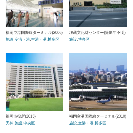
福岡空港国際線ターミナル(2006)
埋蔵文化財センター(撮影年不明)
施設
,
空港・港
,
空港・港
,
博多区
施設
,
博多区
福岡市役所(2013)
福岡空港国際線ターミナル(2010)
天神
,
施設
,
中央区
施設
,
空港・港
,
博多区