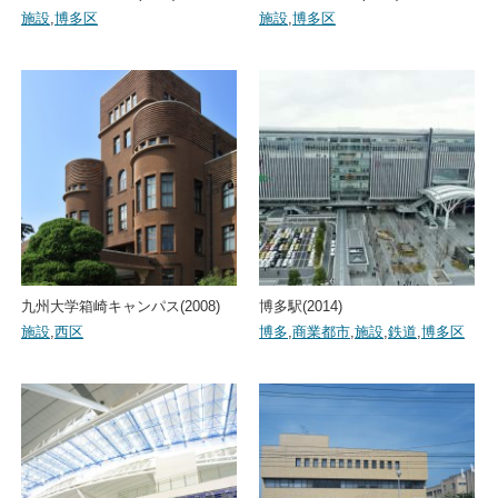
施設
,
博多区
施設
,
博多区
九州大学箱崎キャンパス(2008)
博多駅(2014)
施設
,
西区
博多
,
商業都市
,
施設
,
鉄道
,
博多区