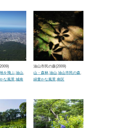
009)
油山市民の森(2009)
地を飛ぶ
,
油山
,
山・森林
,
油山
,
油山市民の森
,
かな風景
,
城南
緑豊かな風景
,
南区