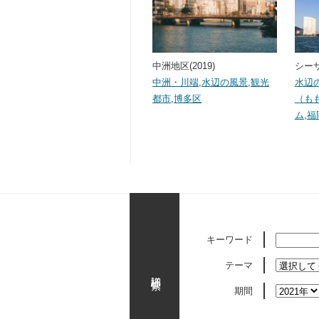
中洲地区(2019)
シーサ
中洲・川端
,
水辺の風景
,
観光
水辺
都市
,
博多区
（も
ム
,
福
キーワード
テーマ
詳細検索
期間