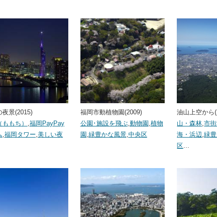
夜景(2015)
福岡市動植物園(2009)
油山上空から(2
（ももち）
,
福岡PayPay
公園･施設を飛ぶ
,
動物園
,
植物
山・森林
,
市街
ム
,
福岡タワー
,
美しい夜
園
,
緑豊かな風景
,
中央区
海・浜辺
,
緑豊
区
…