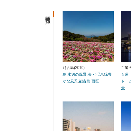
関連写真
能古島(2019)
百道の
島
,
水辺の風景
,
海・浜辺
,
緑豊
百道
かな風景
,
能古島
,
西区
ドー
景
…