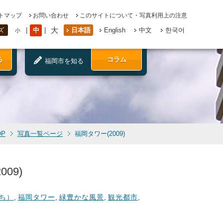
トマップ
お問い合わせ
このサイトについて・写真利用上の注意
大
中
日本語
English
中文
한국어
ズ
小
る
コラム
福岡市を知る
OP
写真一覧ページ
福岡タワー(2009)
09)
ち）
,
福岡タワー
,
緑豊かな風景
,
観光都市
,