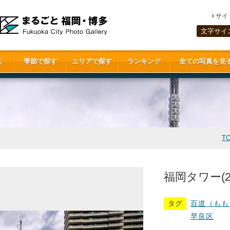
サイ
文字サイ
真
季節で探す
エリアで探す
ランキング
全ての写真を見
T
福岡タワー(20
タグ
百道（もも
早良区