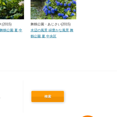
2015)
舞鶴公園・あじさい(2015)
舞鶴公園
,
夏
,
中
水辺の風景
,
緑豊かな風景
,
舞
鶴公園
,
夏
,
中央区
検索
冬