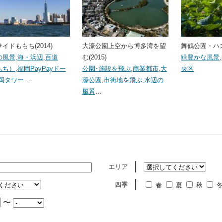
イドももち(2014)
大濠公園上空から博多湾を望
舞鶴公園・ハス(
の風景
,
海・浜辺
,
百道
む(2015)
緑豊かな風景
,
もち）
,
福岡PayPayドー
公園･施設を飛ぶ
,
商業都市
,
大
央区
岡タワー
…
濠公園
,
市街地を飛ぶ
,
水辺の
風景
…
エリア
四季
春
夏
秋
〜