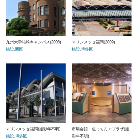
九州大学箱崎キャンパス(2008)
マリンメッセ福岡(2009)
施設
,
西区
施設
,
博多区
マリンメッセ福岡(撮影年不明)
市場会館・魚っちんぐプラザ(撮
施設
,
博多区
影年不明)