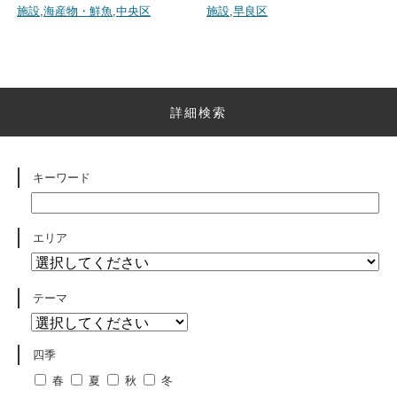
施設
,
海産物・鮮魚
,
中央区
施設
,
早良区
詳細検索
キーワード
エリア
テーマ
四季
春
夏
秋
冬