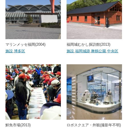
マリンメッセ福岡(2004)
福岡城むかし探訪館(2013)
施設
,
博多区
施設
,
福岡城跡
,
舞鶴公園
,
中央区
鮮魚市場(2013)
ロボスクエア・外観(撮影年不明)