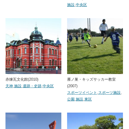
施設
,
中央区
赤煉瓦文化館(2010)
雁ノ巣・キッズサッカー教室
天神
,
施設
,
遺跡・史跡
,
中央区
(2007)
スポーツイベント
,
スポーツ施設
,
公園
,
施設
,
東区