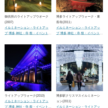
御供所のライトアップウオーク
博多ライトアップウォーク・東
(2007)
長寺(2011）
イルミネーション・ライトアッ
イルミネーション・ライトアッ
プ
,
博多
,
神社・寺
,
祭・イベント
…
プ
,
博多
,
神社・寺
,
祭・イベント
…
ライトアップウォーク(2010)
博多駅クリスマスイルミネーシ
イルミネーション・ライトアッ
ョン(2011)
プ
,
博多
,
神社・寺
,
祭・イベント
…
イルミネーション・ライトアッ