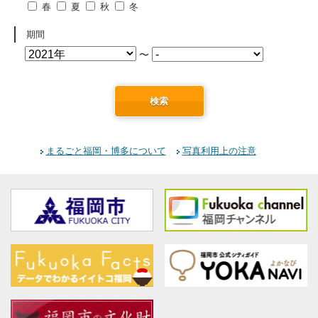
春
夏
秋
冬
期間
〜
検索
まるごと福岡・博多について
写真利用上の注意