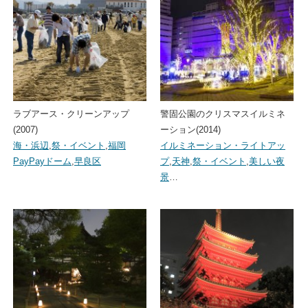
ラブアース・クリーンアップ
警固公園のクリスマスイルミネ
(2007)
ーション(2014)
海・浜辺
,
祭・イベント
,
福岡
イルミネーション・ライトアッ
PayPayドーム
,
早良区
プ
,
天神
,
祭・イベント
,
美しい夜
景
…