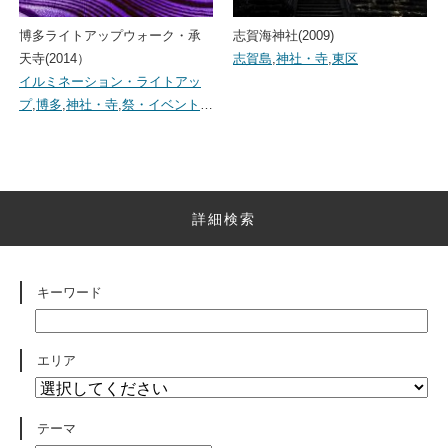
博多ライトアップウォーク・承
志賀海神社(2009)
天寺(2014）
志賀島
,
神社・寺
,
東区
イルミネーション・ライトアッ
プ
,
博多
,
神社・寺
,
祭・イベント
…
詳細検索
キーワード
エリア
テーマ