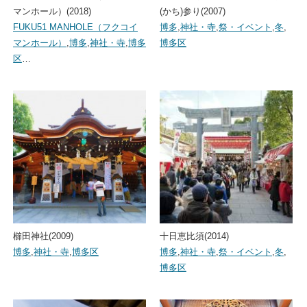
マンホール）(2018)
(かち)参り(2007)
FUKU51 MANHOLE（フクコイ
博多
,
神社・寺
,
祭・イベント
,
冬
,
マンホール）
,
博多
,
神社・寺
,
博多
博多区
区
…
櫛田神社(2009)
十日恵比須(2014)
博多
,
神社・寺
,
博多区
博多
,
神社・寺
,
祭・イベント
,
冬
,
博多区