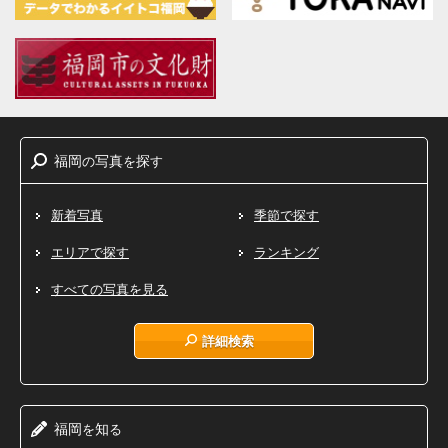
福岡
写真
探
の
を
す
新着写真
季節で探す
エリアで探す
ランキング
すべての写真を見る
詳細検索
福岡
知
を
る