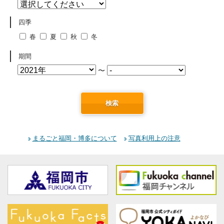
四季
春
夏
秋
冬
期間
〜
検索
まるごと福岡・博多について
写真利用上の注意