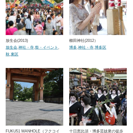
放生会(2013)
櫛田神社(2012）
放生会
,
神社・寺
,
祭・イベント
,
博多
,
神社・寺
,
博多区
秋
,
東区
FUKU51 MANHOLE（フクコイ
十日恵比須・博多芸妓衆の徒歩