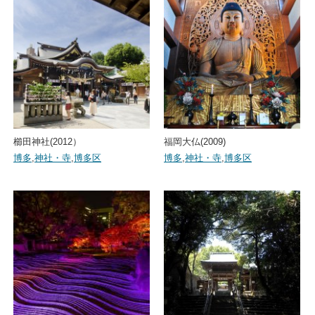
櫛田神社(2012）
福岡大仏(2009)
博多
,
神社・寺
,
博多区
博多
,
神社・寺
,
博多区