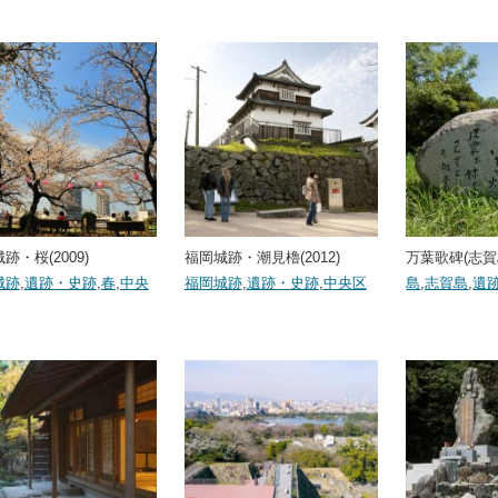
跡・桜(2009)
福岡城跡・潮見櫓(2012)
万葉歌碑(志賀島)
城跡
,
遺跡・史跡
,
春
,
中央
福岡城跡
,
遺跡・史跡
,
中央区
島
,
志賀島
,
遺