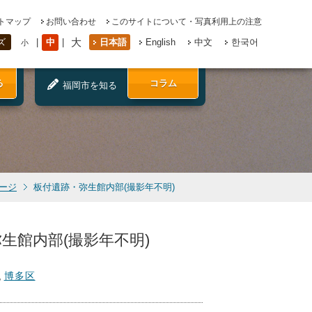
トマップ
お問い合わせ
このサイトについて・写真利用上の注意
大
中
日本語
English
中文
한국어
ズ
小
る
コラム
福岡市を知る
ージ
板付遺跡・弥生館内部(撮影年不明)
生館内部(撮影年不明)
,
博多区