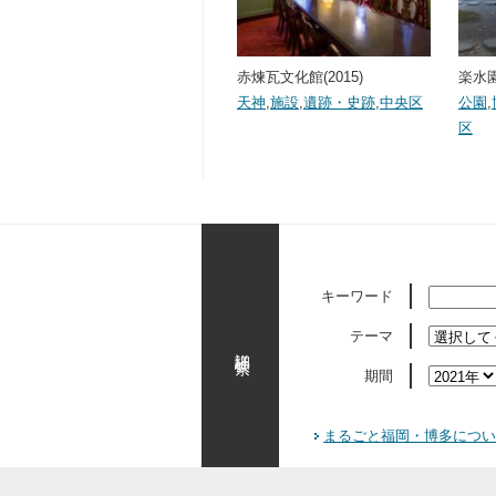
赤煉瓦文化館(2015)
楽水
天神
,
施設
,
遺跡・史跡
,
中央区
公園
,
区
キーワード
テーマ
詳細検索
期間
まるごと福岡・博多につい