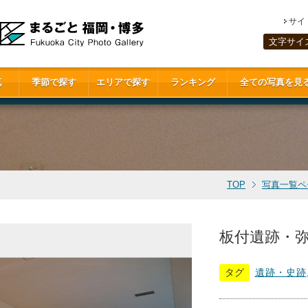
サイ
文字サイ
真
季節で探す
エリアで探す
ランキング
全ての写真を見
TOP
写真一覧ペ
板付遺跡・弥
タグ
遺跡・史跡