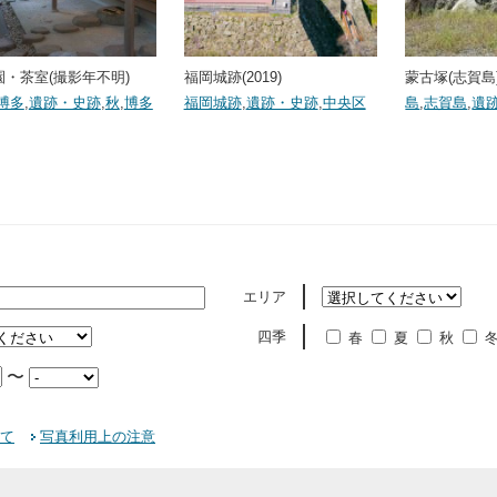
園・茶室(撮影年不明)
福岡城跡(2019)
蒙古塚(志賀島)(
博多
,
遺跡・史跡
,
秋
,
博多
福岡城跡
,
遺跡・史跡
,
中央区
島
,
志賀島
,
遺
エリア
四季
春
夏
秋
〜
て
写真利用上の注意