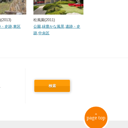
2013)
松風園(2011)
跡・史跡
,
東区
公園
,
緑豊かな風景
,
遺跡・史
跡
,
中央区
検索
冬
page top