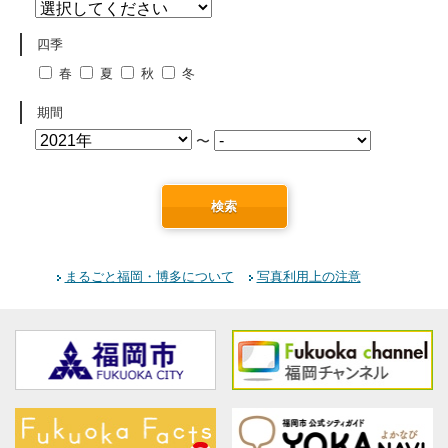
四季
春
夏
秋
冬
期間
〜
検索
まるごと福岡・博多について
写真利用上の注意