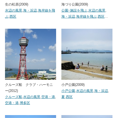
生の松原(2009)
海づり公園(2009)
水辺の風景
,
海・浜辺
,
海岸線を飛
公園･施設を飛ぶ
,
水辺の風景
,
ぶ
,
西区
海・浜辺
,
海岸線を飛ぶ
,
西区
…
クルーズ船 クラブ・ハーモニ
小戸公園(2009)
ー(2012)
小戸公園
,
水辺の風景
,
海・浜辺
,
クルーズ船
,
水辺の風景
,
空港・港
,
夏
,
西区
空港・港
,
博多区