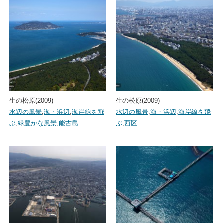
生の松原(2009)
生の松原(2009)
水辺の風景
,
海・浜辺
,
海岸線を飛
水辺の風景
,
海・浜辺
,
海岸線を飛
ぶ
,
緑豊かな風景
,
能古島
…
ぶ
,
西区