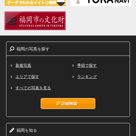
福岡
写真
探
の
を
す
新着写真
季節で探す
エリアで探す
ランキング
すべての写真を見る
詳細検索
福岡
知
を
る