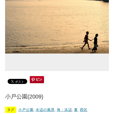
小戸公園(2009)
タグ
小戸公園
,
水辺の風景
,
海・浜辺
,
夏
,
西区