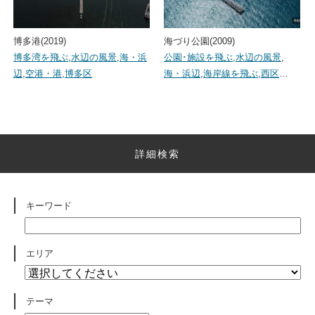
博多港(2019)
海づり公園(2009)
博多湾を飛ぶ
,
水辺の風景
,
海・浜
公園･施設を飛ぶ
,
水辺の風景
,
辺
,
空港・港
,
博多区
海・浜辺
,
海岸線を飛ぶ
,
西区
…
詳細検索
キーワード
エリア
テーマ