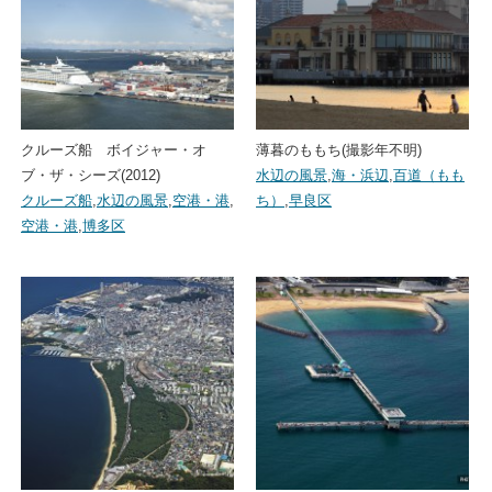
クルーズ船 ボイジャー・オ
薄暮のももち(撮影年不明)
ブ・ザ・シーズ(2012)
水辺の風景
,
海・浜辺
,
百道（もも
クルーズ船
,
水辺の風景
,
空港・港
,
ち）
,
早良区
空港・港
,
博多区