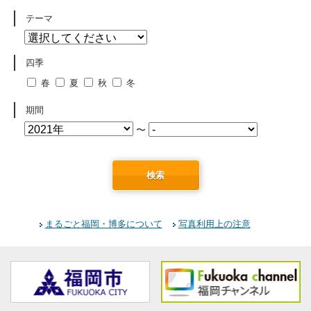
テーマ
四季
春
夏
秋
冬
期間
〜
検索
まるごと福岡・博多について
写真利用上の注意