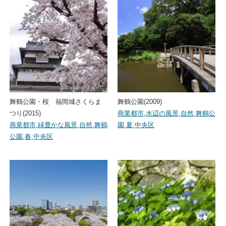
舞鶴公園・桜 福岡城さくらま
舞鶴公園(2009)
つり(2015)
商業都市
,
水辺の風景
,
自然
,
舞鶴公
商業都市
,
緑豊かな風景
,
自然
,
舞鶴
園
,
夏
,
中央区
公園
,
春
,
中央区