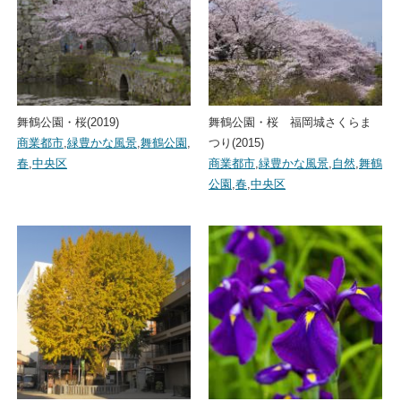
舞鶴公園・桜(2019)
舞鶴公園・桜 福岡城さくらま
商業都市
,
緑豊かな風景
,
舞鶴公園
,
つり(2015)
春
,
中央区
商業都市
,
緑豊かな風景
,
自然
,
舞鶴
公園
,
春
,
中央区