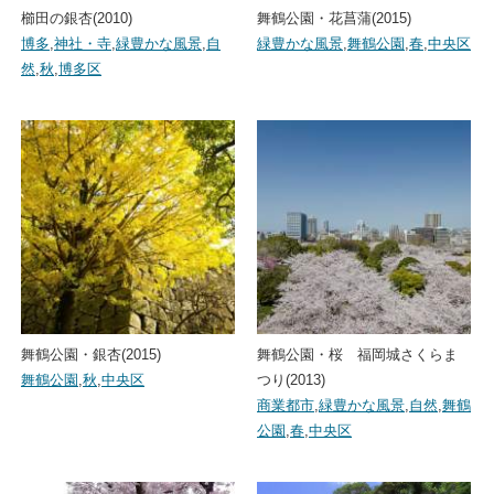
櫛田の銀杏(2010)
舞鶴公園・花菖蒲(2015)
博多
,
神社・寺
,
緑豊かな風景
,
自
緑豊かな風景
,
舞鶴公園
,
春
,
中央区
然
,
秋
,
博多区
舞鶴公園・銀杏(2015)
舞鶴公園・桜 福岡城さくらま
舞鶴公園
,
秋
,
中央区
つり(2013)
商業都市
,
緑豊かな風景
,
自然
,
舞鶴
公園
,
春
,
中央区