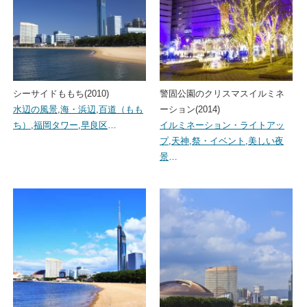
シーサイドももち(2010)
警固公園のクリスマスイルミネ
水辺の風景
,
海・浜辺
,
百道（もも
ーション(2014)
ち）
,
福岡タワー
,
早良区
…
イルミネーション・ライトアッ
プ
,
天神
,
祭・イベント
,
美しい夜
景
…