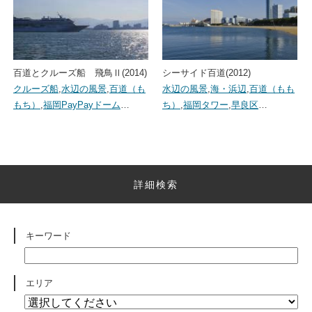
百道とクルーズ船 飛鳥Ⅱ(2014)
シーサイド百道(2012)
クルーズ船
,
水辺の風景
,
百道（も
水辺の風景
,
海・浜辺
,
百道（もも
もち）
,
福岡PayPayドーム
…
ち）
,
福岡タワー
,
早良区
…
詳細検索
キーワード
エリア