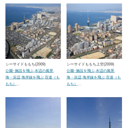
シーサイドももち(2009)
シーサイドももち上空(2009)
公園･施設を飛ぶ
,
水辺の風景
,
公園･施設を飛ぶ
,
水辺の風景
,
海・浜辺
,
海岸線を飛ぶ
,
百道（も
海・浜辺
,
海岸線を飛ぶ
,
百道（も
もち）
…
もち）
…