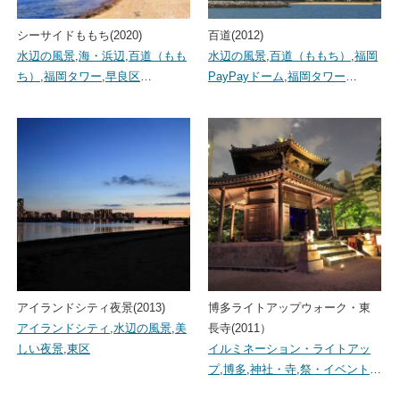
シーサイドももち(2020)
百道(2012)
水辺の風景
,
海・浜辺
,
百道（もも
水辺の風景
,
百道（ももち）
,
福岡
ち）
,
福岡タワー
,
早良区
…
PayPayドーム
,
福岡タワー
…
アイランドシティ夜景(2013)
博多ライトアップウォーク・東
アイランドシティ
,
水辺の風景
,
美
長寺(2011）
しい夜景
,
東区
イルミネーション・ライトアッ
プ
,
博多
,
神社・寺
,
祭・イベント
…