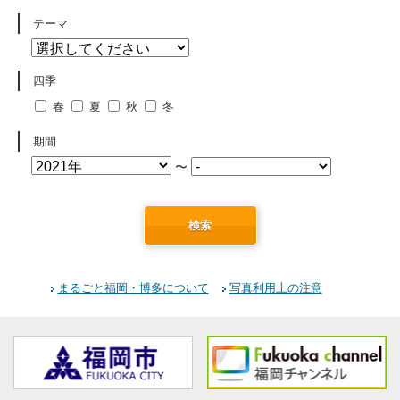
テーマ
四季
春
夏
秋
冬
期間
〜
検索
まるごと福岡・博多について
写真利用上の注意