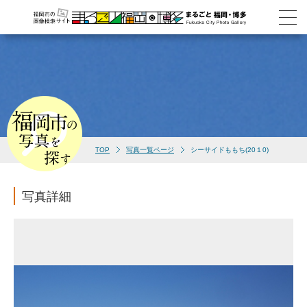
TOP
写真一覧ページ
シーサイドももち(20１0)
写真詳細