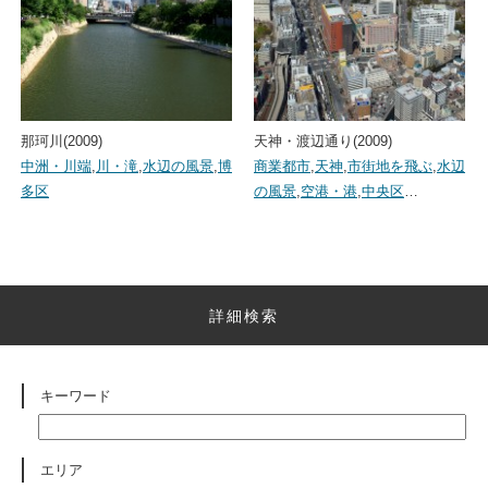
那珂川(2009)
天神・渡辺通り(2009)
中洲・川端
,
川・滝
,
水辺の風景
,
博
商業都市
,
天神
,
市街地を飛ぶ
,
水辺
多区
の風景
,
空港・港
,
中央区
…
詳細検索
キーワード
エリア