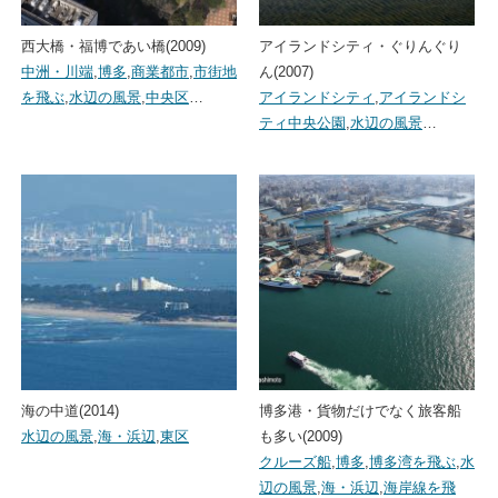
西大橋・福博であい橋(2009)
アイランドシティ・ぐりんぐり
中洲・川端
,
博多
,
商業都市
,
市街地
ん(2007)
を飛ぶ
,
水辺の風景
,
中央区
…
アイランドシティ
,
アイランドシ
ティ中央公園
,
水辺の風景
…
海の中道(2014)
博多港・貨物だけでなく旅客船
水辺の風景
,
海・浜辺
,
東区
も多い(2009)
クルーズ船
,
博多
,
博多湾を飛ぶ
,
水
辺の風景
,
海・浜辺
,
海岸線を飛