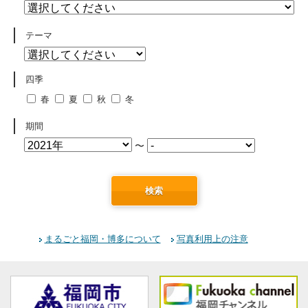
テーマ
四季
春
夏
秋
冬
期間
〜
検索
まるごと福岡・博多について
写真利用上の注意