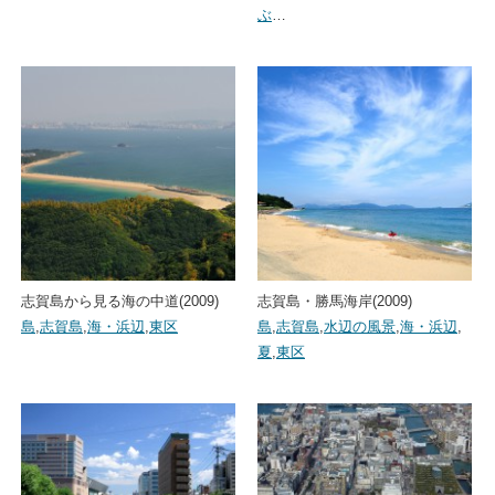
ぶ
…
志賀島から見る海の中道(2009)
志賀島・勝馬海岸(2009)
島
,
志賀島
,
海・浜辺
,
東区
島
,
志賀島
,
水辺の風景
,
海・浜辺
,
夏
,
東区