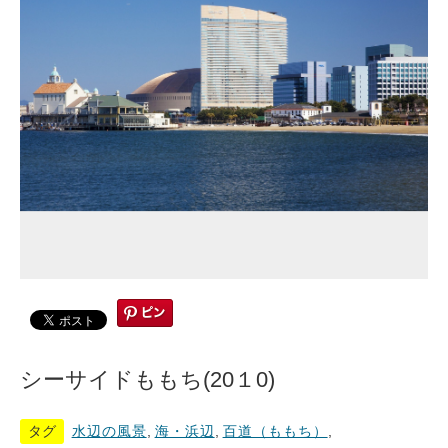
シーサイドももち(20１0)
タグ
水辺の風景
,
海・浜辺
,
百道（ももち）
,