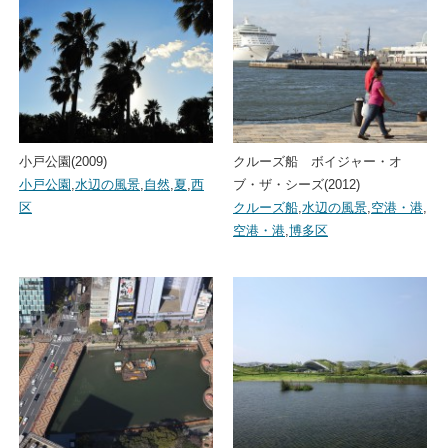
小戸公園(2009)
クルーズ船 ボイジャー・オ
小戸公園
,
水辺の風景
,
自然
,
夏
,
西
ブ・ザ・シーズ(2012)
区
クルーズ船
,
水辺の風景
,
空港・港
,
空港・港
,
博多区