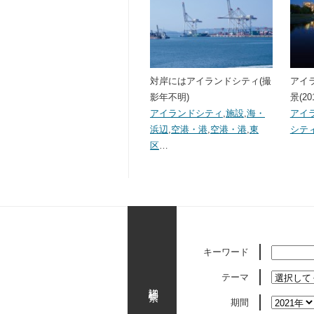
対岸にはアイランドシティ(撮
アイ
影年不明)
景(20
アイランドシティ
,
施設
,
海・
アイ
浜辺
,
空港・港
,
空港・港
,
東
シテ
区
…
キーワード
テーマ
詳細検索
期間