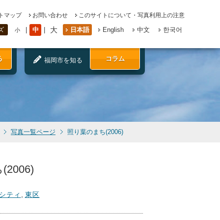
トマップ
お問い合わせ
このサイトについて・写真利用上の注意
大
中
日本語
English
中文
한국어
ズ
小
る
コラム
福岡市を知る
写真一覧ページ
照り葉のまち(2006)
2006)
シティ
,
東区