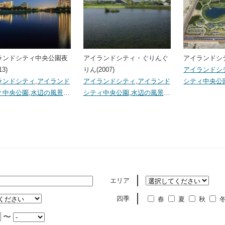
ランドシティ中央公園夜
アイランドシティ・ぐりんぐ
アイランドシティ
13)
りん(2007)
アイランドシ
ランドシティ
,
アイランド
アイランドシティ
,
アイランド
シティ中央公
ィ中央公園
,
水辺の風景
…
シティ中央公園
,
水辺の風景
…
エリア
四季
春
夏
秋
〜