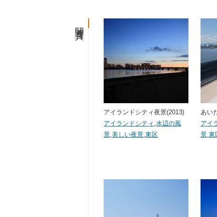
関連写真
アイランドシティ夜景(2013)
あいた
アイランドシティ
,
水辺の風
アイ
景
,
美しい夜景
,
東区
景
,
東