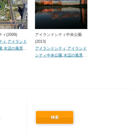
(2009)
アイランドシティ中央公園
ティ
,
アイランド
(2013)
園
,
水辺の風景
…
アイランドシティ
,
アイランド
シティ中央公園
,
水辺の風景
…
検索
冬