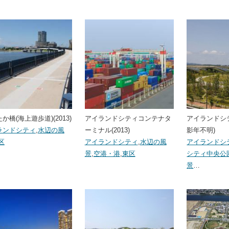
か橋(海上遊歩道)(2013)
アイランドシティコンテナタ
アイランドシ
ランドシティ
,
水辺の風
ーミナル(2013)
影年不明)
区
アイランドシティ
,
水辺の風
アイランドシ
景
,
空港・港
,
東区
シティ中央公
景
…