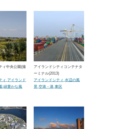
ティ中央公園(撮
アイランドシティコンテナタ
ーミナル(2013)
ティ
,
アイランド
アイランドシティ
,
水辺の風
園
,
緑豊かな風
景
,
空港・港
,
東区