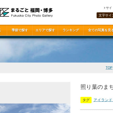
サイ
文字サイ
真
季節で探す
エリアで探す
ランキング
全ての写真を見
TOP
照り葉のまち(
タグ
アイランド