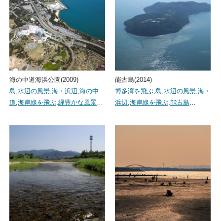
海の中道海浜公園(2009)
能古島(2014)
島
,
水辺の風景
,
海・浜辺
,
海の中
博多湾を飛ぶ
,
島
,
水辺の風景
,
海・
道
,
海岸線を飛ぶ
,
緑豊かな風景
…
浜辺
,
海岸線を飛ぶ
,
能古島
…