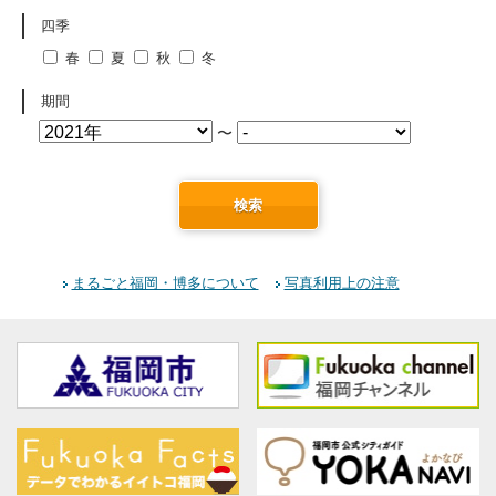
四季
春
夏
秋
冬
期間
〜
検索
まるごと福岡・博多について
写真利用上の注意