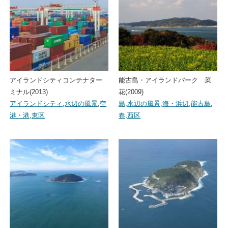
アイランドシティコンテナター
能古島・アイランドパーク 菜
ミナル(2013)
花(2009)
アイランドシティ
,
水辺の風景
,
空
島
,
水辺の風景
,
海・浜辺
,
能古島
,
港・港
,
東区
春
,
西区