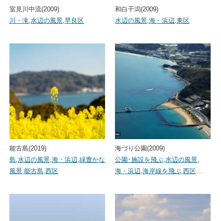
室見川中流(2009)
和白干潟(2009)
川・滝
,
水辺の風景
,
早良区
水辺の風景
,
海・浜辺
,
東区
能古島(2019)
海づり公園(2009)
島
,
水辺の風景
,
海・浜辺
,
緑豊かな
公園･施設を飛ぶ
,
水辺の風景
,
風景
,
能古島
,
西区
海・浜辺
,
海岸線を飛ぶ
,
西区
…