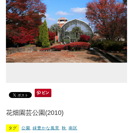
花畑園芸公園(2010)
タグ
公園
,
緑豊かな風景
,
秋
,
南区