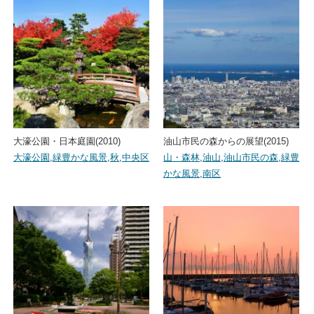
大濠公園・日本庭園(2010)
油山市民の森からの展望(2015)
大濠公園
,
緑豊かな風景
,
秋
,
中央区
山・森林
,
油山
,
油山市民の森
,
緑豊
かな風景
,
南区