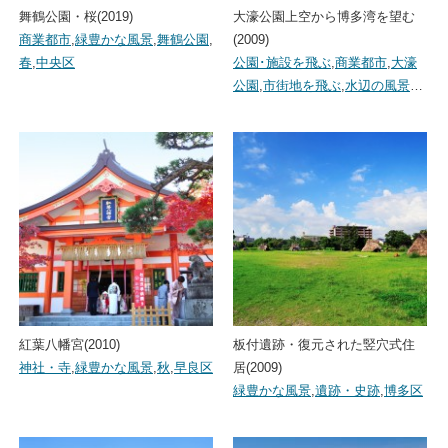
舞鶴公園・桜(2019)
大濠公園上空から博多湾を望む
商業都市
,
緑豊かな風景
,
舞鶴公園
,
(2009)
春
,
中央区
公園･施設を飛ぶ
,
商業都市
,
大濠
公園
,
市街地を飛ぶ
,
水辺の風景
…
紅葉八幡宮(2010)
板付遺跡・復元された竪穴式住
神社・寺
,
緑豊かな風景
,
秋
,
早良区
居(2009)
緑豊かな風景
,
遺跡・史跡
,
博多区