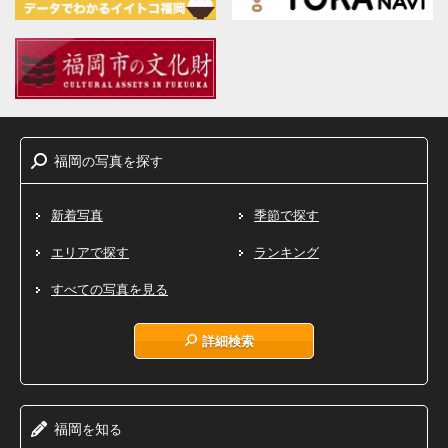
福岡
写真
探
の
を
す
新着写真
季節で探す
エリアで探す
ランキング
すべての写真を見る
詳細検索
福岡
知
を
る