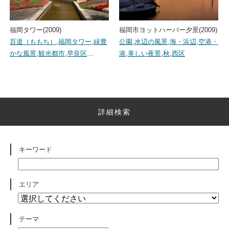
福岡タワー(2009)
福岡市ヨットハーバー夕景(2009)
百道（ももち）
,
福岡タワー
,
緑豊
公園
,
水辺の風景
,
海・浜辺
,
空港・
かな風景
,
観光都市
,
早良区
…
港
,
美しい夜景
,
秋
,
西区
詳細検索
キーワード
エリア
テーマ