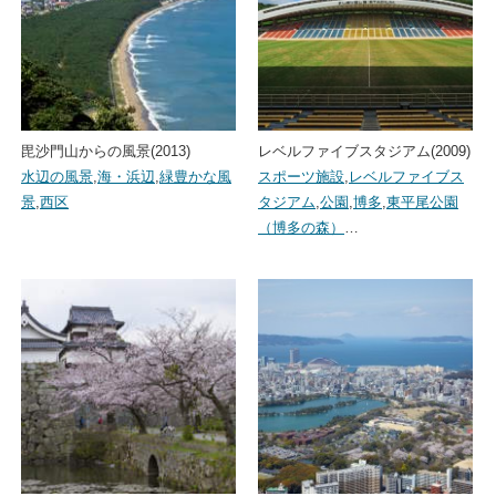
毘沙門山からの風景(2013)
レベルファイブスタジアム(2009)
水辺の風景
,
海・浜辺
,
緑豊かな風
スポーツ施設
,
レベルファイブス
景
,
西区
タジアム
,
公園
,
博多
,
東平尾公園
（博多の森）
…