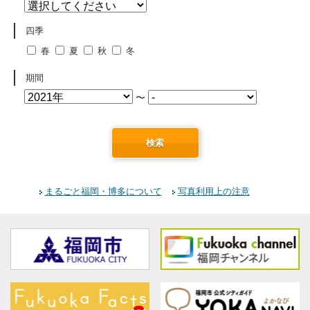
四季
春
夏
秋
冬
期間
〜
検索
まるごと福岡・博多について
写真利用上の注意