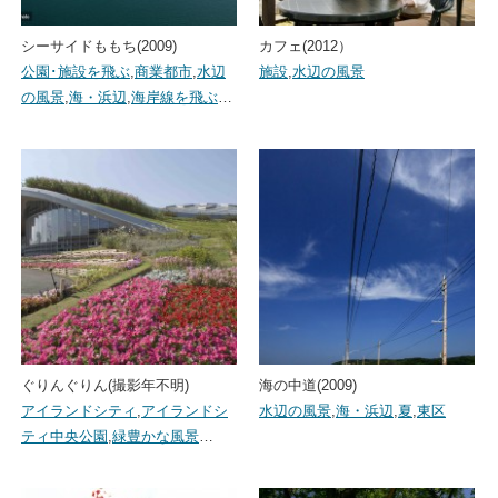
シーサイドももち(2009)
カフェ(2012）
公園･施設を飛ぶ
,
商業都市
,
水辺
施設
,
水辺の風景
の風景
,
海・浜辺
,
海岸線を飛ぶ
…
ぐりんぐりん(撮影年不明)
海の中道(2009)
アイランドシティ
,
アイランドシ
水辺の風景
,
海・浜辺
,
夏
,
東区
ティ中央公園
,
緑豊かな風景
…