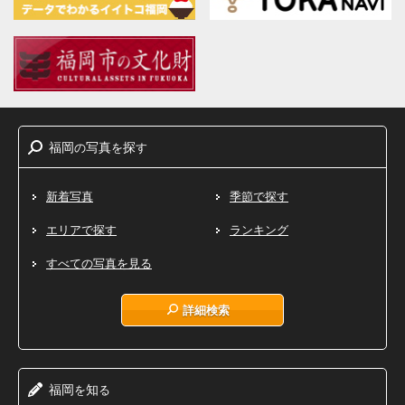
福岡
写真
探
の
を
す
新着写真
季節で探す
エリアで探す
ランキング
すべての写真を見る
詳細検索
福岡
知
を
る