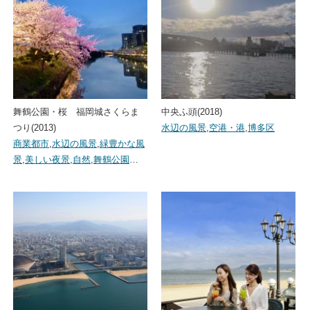
舞鶴公園・桜 福岡城さくらま
中央ふ頭(2018)
つり(2013)
水辺の風景
,
空港・港
,
博多区
商業都市
,
水辺の風景
,
緑豊かな風
景
,
美しい夜景
,
自然
,
舞鶴公園
…