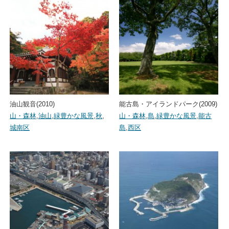
油山観音(2010)
能古島・アイランドパーク(2009)
山・森林
,
油山
,
緑豊かな風景
,
秋
,
山・森林
,
島
,
緑豊かな風景
,
能古
城南区
島
,
西区