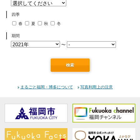
四季
春
夏
秋
冬
期間
〜
検索
まるごと福岡・博多について
写真利用上の注意