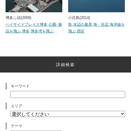
博多ふ頭(2009)
小呂島(2014)
ベイサイドプレイス博多
,
公園･施
島
,
水辺の風景
,
海・浜辺
,
海岸線を
設を飛ぶ
,
博多
,
博多湾を飛ぶ
…
飛ぶ
,
西区
詳細検索
キーワード
エリア
テーマ