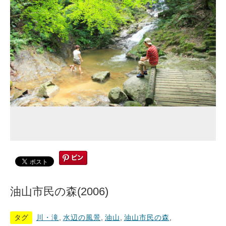
油山市民の森(2006)
タグ
川・滝
,
水辺の風景
,
油山
,
油山市民の森
,