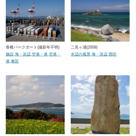
香椎パークポート(撮影年不明)
二見ヶ浦(2009)
施設
,
海・浜辺
,
空港・港
,
空港・
水辺の風景
,
海・浜辺
,
西区
港
,
東区