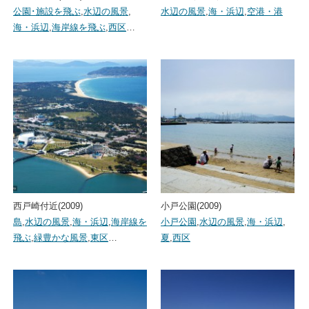
公園･施設を飛ぶ
,
水辺の風景
,
水辺の風景
,
海・浜辺
,
空港・港
海・浜辺
,
海岸線を飛ぶ
,
西区
…
西戸崎付近(2009)
小戸公園(2009)
島
,
水辺の風景
,
海・浜辺
,
海岸線を
小戸公園
,
水辺の風景
,
海・浜辺
,
飛ぶ
,
緑豊かな風景
,
東区
…
夏
,
西区