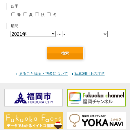
四季
春
夏
秋
冬
期間
〜
検索
まるごと福岡・博多について
写真利用上の注意