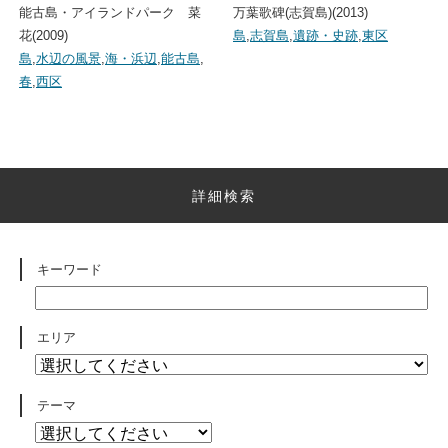
能古島・アイランドパーク 菜
万葉歌碑(志賀島)(2013)
花(2009)
島
,
志賀島
,
遺跡・史跡
,
東区
島
,
水辺の風景
,
海・浜辺
,
能古島
,
春
,
西区
詳細検索
キーワード
エリア
テーマ