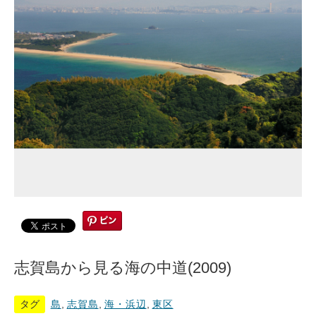
志賀島から見る海の中道(2009)
タグ
島
,
志賀島
,
海・浜辺
,
東区