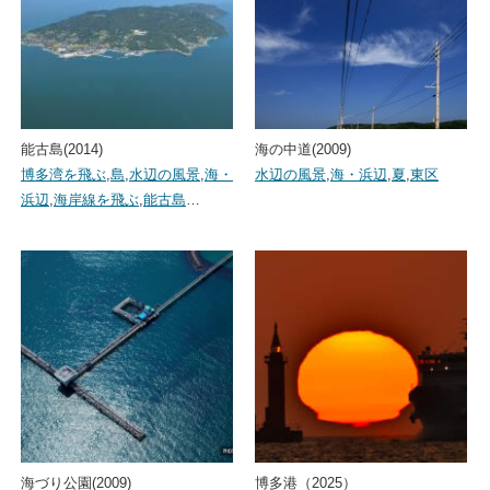
能古島(2014)
海の中道(2009)
博多湾を飛ぶ
,
島
,
水辺の風景
,
海・
水辺の風景
,
海・浜辺
,
夏
,
東区
浜辺
,
海岸線を飛ぶ
,
能古島
…
海づり公園(2009)
博多港（2025）