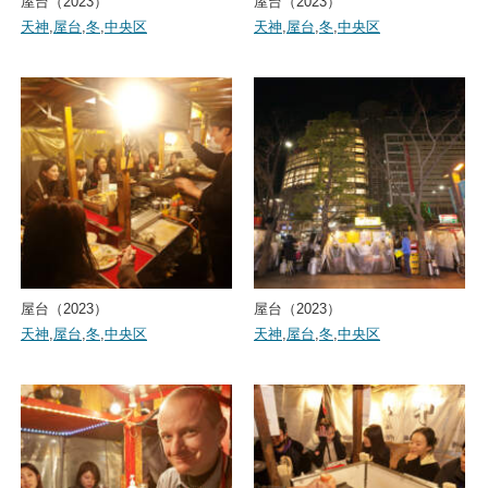
屋台（2023）
屋台（2023）
天神
,
屋台
,
冬
,
中央区
天神
,
屋台
,
冬
,
中央区
屋台（2023）
屋台（2023）
天神
,
屋台
,
冬
,
中央区
天神
,
屋台
,
冬
,
中央区