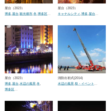
屋台（2023）
屋台（2023）
博多
,
屋台
,
観光都市
,
冬
,
博多区
…
キャナルシティ
,
博多
,
屋台
…
屋台（2023）
消防出初式(2014)
博多
,
屋台
,
水辺の風景
,
冬
,
水辺の風景
,
祭・イベント
…
博多区
…