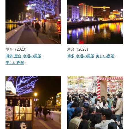
屋台（2023）
屋台（2023）
博多
,
屋台
,
水辺の風景
,
博多
,
水辺の風景
,
美しい夜景
…
美しい夜景
…