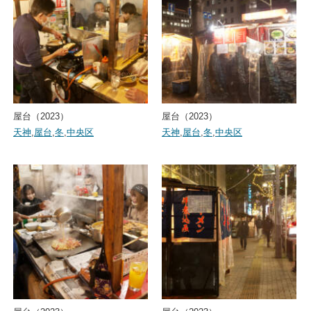
屋台（2023）
屋台（2023）
天神
,
屋台
,
冬
,
中央区
天神
,
屋台
,
冬
,
中央区