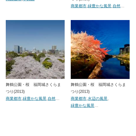
商業都市
,
緑豊かな風景
,
自然
…
舞鶴公園・桜 福岡城さくらま
舞鶴公園・桜 福岡城さくらま
つり(2013)
つり(2013)
商業都市
,
緑豊かな風景
,
自然
…
商業都市
,
水辺の風景
,
緑豊かな風景
…