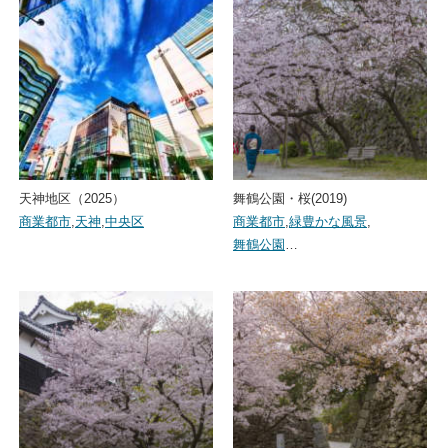
天神地区（2025）
舞鶴公園・桜(2019)
商業都市
,
天神
,
中央区
商業都市
,
緑豊かな風景
,
舞鶴公園
…