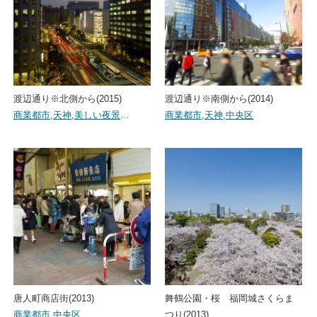
渡辺通り※北側から(2015)
渡辺通り※南側から(2014)
商業都市
,
天神
,
美しい夜景
…
商業都市
,
天神
,
中央区
唐人町商店街(2013)
舞鶴公園・桜 福岡城さくらま
商業都市
,
中央区
つり(2013)