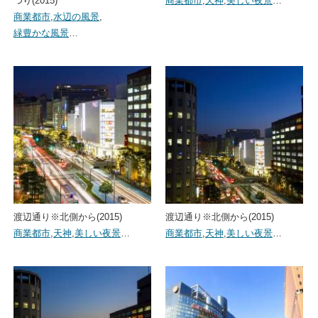
つり(2015)
商業都市
,
天神
,
美しい夜景
…
商業都市
,
水辺の風景
,
緑豊かな風景
…
渡辺通り※北側から(2015)
渡辺通り※北側から(2015)
商業都市
,
天神
,
美しい夜景
…
商業都市
,
天神
,
美しい夜景
…