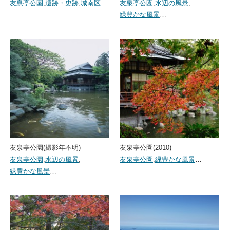
友泉亭公園
,
遺跡・史跡
,
城南区
…
友泉亭公園
,
水辺の風景
,
緑豊かな風景
…
友泉亭公園(撮影年不明)
友泉亭公園(2010)
友泉亭公園
,
水辺の風景
,
友泉亭公園
,
緑豊かな風景
…
緑豊かな風景
…