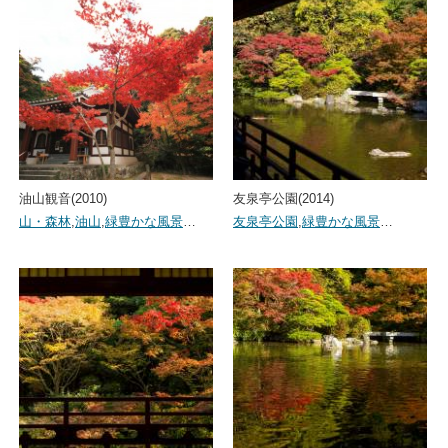
油山観音(2010)
友泉亭公園(2014)
山・森林
,
油山
,
緑豊かな風景
…
友泉亭公園
,
緑豊かな風景
…