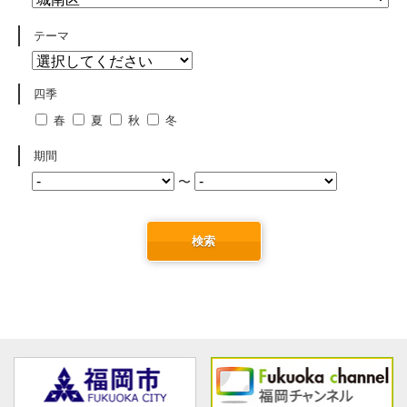
テーマ
四季
春
夏
秋
冬
期間
〜
検索