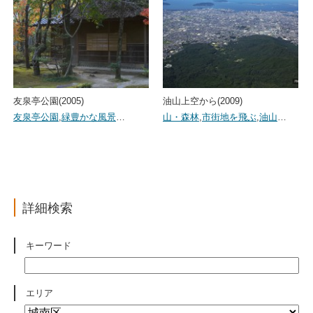
友泉亭公園(2005)
油山上空から(2009)
友泉亭公園
,
緑豊かな風景
…
山・森林
,
市街地を飛ぶ
,
油山
…
詳細検索
キーワード
エリア