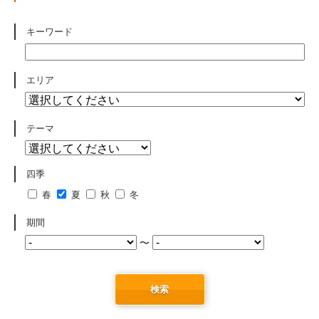
キーワード
エリア
テーマ
四季
春
夏
秋
冬
期間
〜
検索