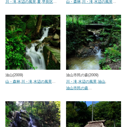
川・滝
,
水辺の風景
,
夏
,
早良区
…
山・森林
,
川・滝
,
水辺の風景
…
油山(2009)
油山市民の森(2009)
山・森林
,
川・滝
,
水辺の風景
…
川・滝
,
水辺の風景
,
油山
,
油山市民の森
…