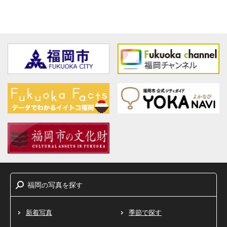
福岡
写真
探
の
を
す
新着写真
季節で探す