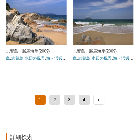
志賀島・勝馬海岸(2009)
志賀島・勝馬海岸(2009)
島
,
志賀島
,
水辺の風景
,
海・浜辺
…
島
,
志賀島
,
水辺の風景
,
海・浜辺
…
1
2
3
4
＞
詳細検索