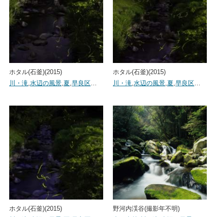
ホタル(石釜)(2015)
ホタル(石釜)(2015)
川・滝
,
水辺の風景
,
夏
,
早良区
…
川・滝
,
水辺の風景
,
夏
,
早良区
…
ホタル(石釜)(2015)
野河内渓谷(撮影年不明)