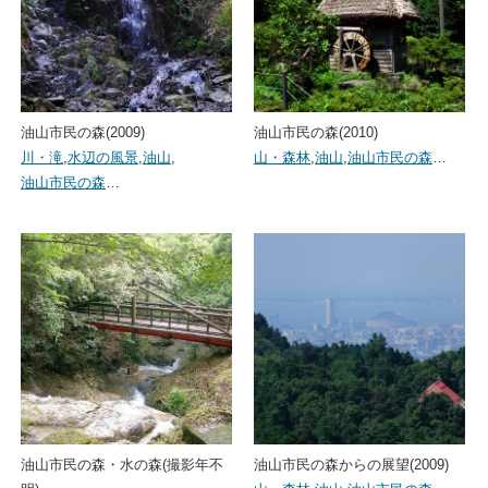
油山市民の森(2009)
油山市民の森(2010)
川・滝
,
水辺の風景
,
油山
,
山・森林
,
油山
,
油山市民の森
…
油山市民の森
…
油山市民の森・水の森(撮影年不
油山市民の森からの展望(2009)