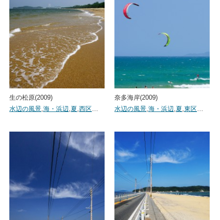
生の松原(2009)
奈多海岸(2009)
水辺の風景
,
海・浜辺
,
夏
,
西区
…
水辺の風景
,
海・浜辺
,
夏
,
東区
…