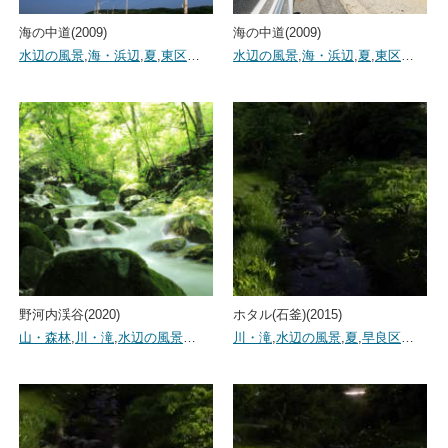
海の中道(2009)
海の中道(2009)
水辺の風景
,
海・浜辺
,
夏
,
東区
…
水辺の風景
,
海・浜辺
,
夏
,
東区
…
野河内渓谷(2020)
ホタル(石釜)(2015)
山・森林
,
川・滝
,
水辺の風景
…
川・滝
,
水辺の風景
,
夏
,
早良区
…