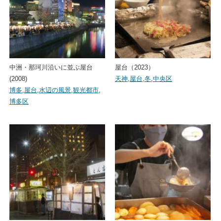
中洲・那珂川沿いに並ぶ屋台
屋台（2023）
(2008)
天神
,
屋台
,
冬
,
中央区
博多
,
屋台
,
水辺の風景
,
観光都市
,
博多区