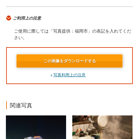
ご利用上の注意
ご使用に際しては「写真提供：福岡市」の表記を入れてくだ
さい。
この画像をダウンロードする
写真利用上の注意
関連写真