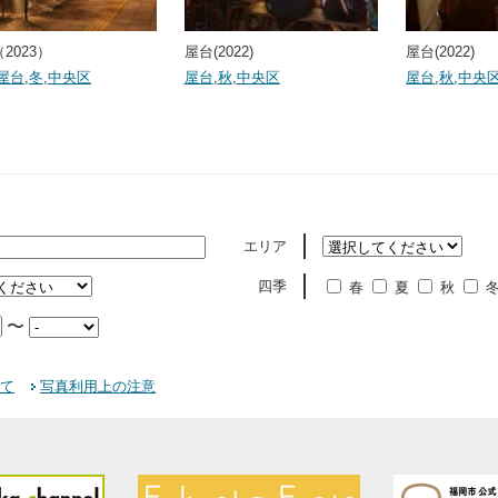
2023）
屋台(2022)
屋台(2022)
屋台
,
冬
,
中央区
屋台
,
秋
,
中央区
屋台
,
秋
,
中央
エリア
四季
春
夏
秋
〜
て
写真利用上の注意