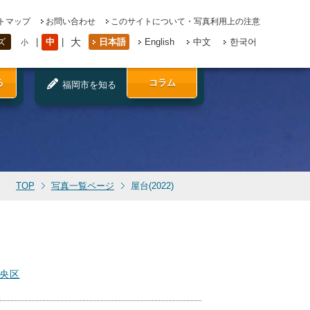
トマップ
お問い合わせ
このサイトについて・写真利用上の注意
大
中
日本語
English
中文
한국어
ズ
小
る
コラム
福岡市を知る
TOP
写真一覧ページ
屋台(2022)
央区