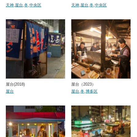
天神
,
屋台
,
冬
,
中央区
天神
,
屋台
,
冬
,
中央区
屋台(2018)
屋台（2023）
屋台
屋台
,
冬
,
博多区