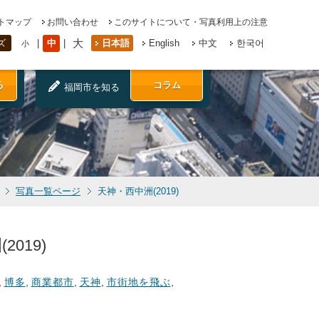
トマップ
お問い合わせ
このサイトについて・写真利用上の注意
大
中
日本語
English
中文
한국어
ズ
小
る
コラム
福岡市を知る
写真一覧ページ
天神・西中洲(2019)
2019)
,
博多
,
商業都市
,
天神
,
市街地を飛ぶ
,