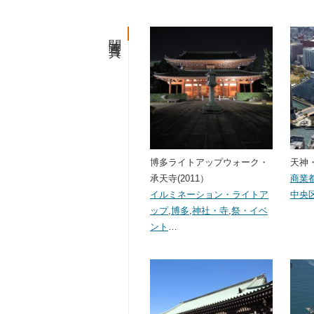
関連写真
博多ライトアップウォーク・
天神・
承天寺(2011）
商業
イルミネーション・ライトア
中央
ップ
,
博多
,
神社・寺
,
祭・イベ
ント
…