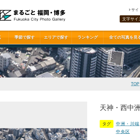
サイ
文字サイ
真
季節で探す
エリアで探す
ランキング
全ての写真を見
TOP
天神・西中洲(
タグ
中洲・川端
中央区