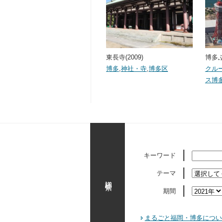
東長寺(2009)
博多ふ
博多
,
神社・寺
,
博多区
クル
ス博
キーワード
テーマ
詳細検索
期間
まるごと福岡・博多につい