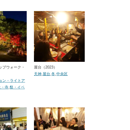
ップウォーク・
屋台（2023）
）
天神
,
屋台
,
冬
,
中央区
ョン・ライトア
社・寺
,
祭・イベ