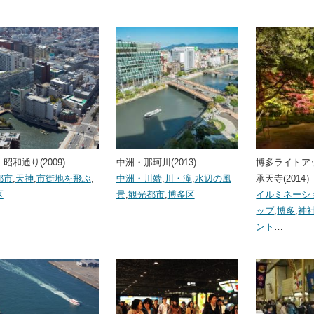
昭和通り(2009)
中洲・那珂川(2013)
博多ライトア
都市
,
天神
,
市街地を飛ぶ
,
中洲・川端
,
川・滝
,
水辺の風
承天寺(2014
区
景
,
観光都市
,
博多区
イルミネーシ
ップ
,
博多
,
神
ント
…