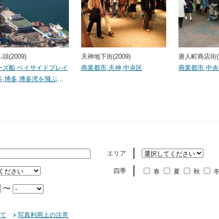
頭(2009)
天神地下街(2009)
唐人町商店街(2
ーズ船
,
ベイサイドプレイ
商業都市
,
天神
,
中央区
商業都市
,
中央
多
,
博多
,
博多湾を飛ぶ
…
エリア
四季
春
夏
秋
〜
て
写真利用上の注意