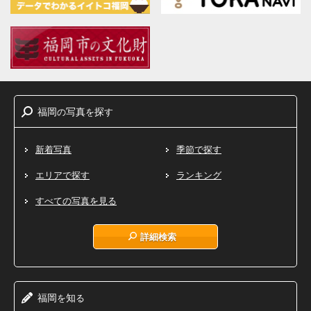
福岡
写真
探
の
を
す
新着写真
季節で探す
エリアで探す
ランキング
すべての写真を見る
詳細検索
福岡
知
を
る