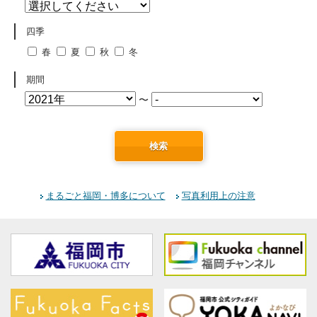
四季
春
夏
秋
冬
期間
〜
検索
まるごと福岡・博多について
写真利用上の注意