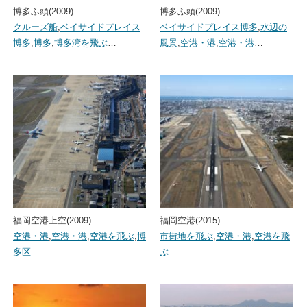
博多ふ頭(2009)
博多ふ頭(2009)
クルーズ船
,
ベイサイドプレイス
ベイサイドプレイス博多
,
水辺の
博多
,
博多
,
博多湾を飛ぶ
…
風景
,
空港・港
,
空港・港
…
福岡空港上空(2009)
福岡空港(2015)
空港・港
,
空港・港
,
空港を飛ぶ
,
博
市街地を飛ぶ
,
空港・港
,
空港を飛
多区
ぶ