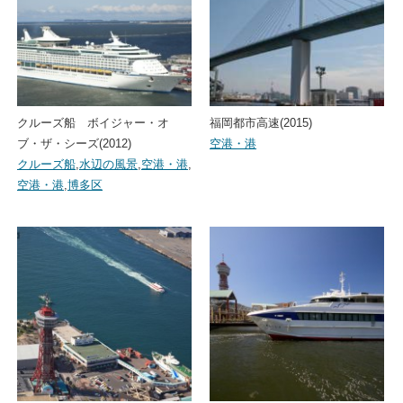
クルーズ船 ボイジャー・オ
福岡都市高速(2015)
ブ・ザ・シーズ(2012)
空港・港
クルーズ船
,
水辺の風景
,
空港・港
,
空港・港
,
博多区