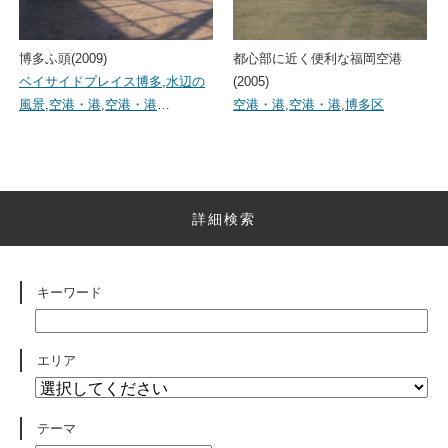
博多ふ頭(2009)
都心部に近く便利な福岡空港
ベイサイドプレイス博多
,
水辺の
(2005)
風景
,
空港・港
,
空港・港
…
空港・港
,
空港・港
,
博多区
詳細検索
キーワード
エリア
テーマ