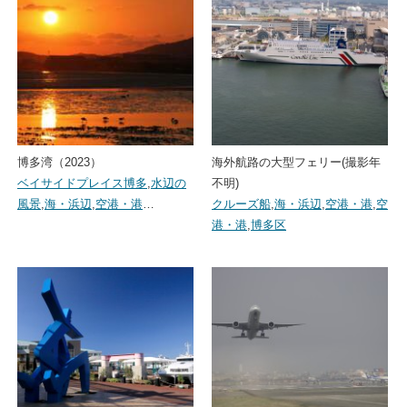
博多湾（2023）
海外航路の大型フェリー(撮影年
ベイサイドプレイス博多
,
水辺の
不明)
風景
,
海・浜辺
,
空港・港
…
クルーズ船
,
海・浜辺
,
空港・港
,
空
港・港
,
博多区