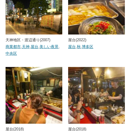
天神地区・渡辺通り(2007)
屋台(2022)
商業都市
,
天神
,
屋台
,
美しい夜景
,
屋台
,
秋
,
博多区
中央区
屋台(2018)
屋台(2018)