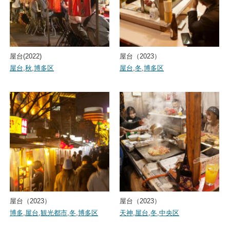
屋台(2022)
屋台（2023）
屋台
,
秋
,
博多区
屋台
,
冬
,
博多区
屋台（2023）
屋台（2023）
博多
,
屋台
,
観光都市
,
冬
,
博多区
天神
,
屋台
,
冬
,
中央区