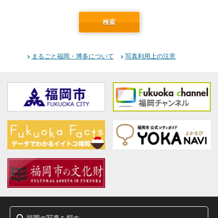
検索
まるごと福岡・博多について
写真利用上の注意
福岡
写真
探
の
を
す