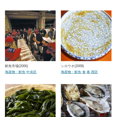
鮮魚市場(2006)
シロウオ(2009)
海産物・鮮魚
,
中央区
海産物・鮮魚
,
食
,
春
,
西区