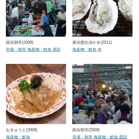
姪浜朝市(2009)
唐泊恵比須かき(2011)
市場・朝市
,
海産物・鮮魚
,
西区
海産物・鮮魚
,
冬
おきゅうと(2009)
姪浜朝市(2009)
海産物・鮮魚
市場・朝市
,
海産物・鮮魚
,
西区