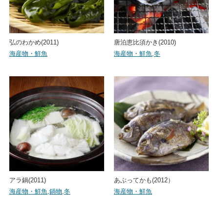
弘のわかめ(2011)
唐泊恵比須かき(2010)
海産物・鮮魚
海産物・鮮魚
,
冬
アラ鍋(2011)
あぶってかも(2012）
海産物・鮮魚
,
鍋物
,
冬
海産物・鮮魚