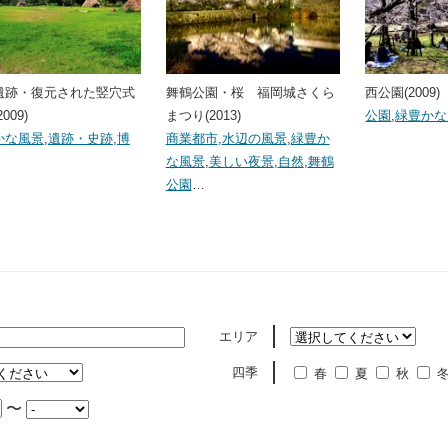
遺跡・復元された竪穴式
舞鶴公園・桜 福岡城さくら
西公園(2009)
009)
まつり(2013)
公園
,
緑豊かな
かな風景
,
遺跡・史跡
,
博
商業都市
,
水辺の風景
,
緑豊か
な風景
,
美しい夜景
,
自然
,
舞鶴
公園
…
エリア
四季
春
夏
秋
〜