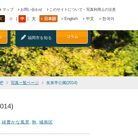
トマップ
お問い合わせ
このサイトについて・写真利用上の注意
大
中
日本語
English
中文
한국어
ズ
小
る
コラム
福岡市を知る
OP
写真一覧ページ
友泉亭公園(2014)
14)
,
緑豊かな風景
,
秋
,
城南区