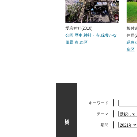
愛宕神社(2010)
板付
公園
,
歴史
,
神社・寺
,
緑豊かな
住居(2
風景
,
春
,
西区
緑豊
多区
キーワード
テーマ
詳細検索
期間