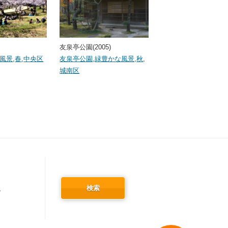
友泉亭公園(2005)
風景
,
春
,
中央区
友泉亭公園
,
緑豊かな風景
,
秋
,
城南区
検索
冬