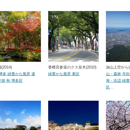
2014)
香椎宮参道のクス並木(2010)
油山上空から(2
博多
,
緑豊かな風景
,
遺
緑豊かな風景
,
東区
山・森林
,
市街
史跡
,
秋
,
博多区
海・浜辺
,
緑豊
区
…