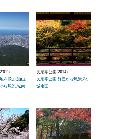
009)
友泉亭公園(2014)
地を飛ぶ
,
油山
,
友泉亭公園
,
緑豊かな風景
,
秋
,
かな風景
,
城南
城南区