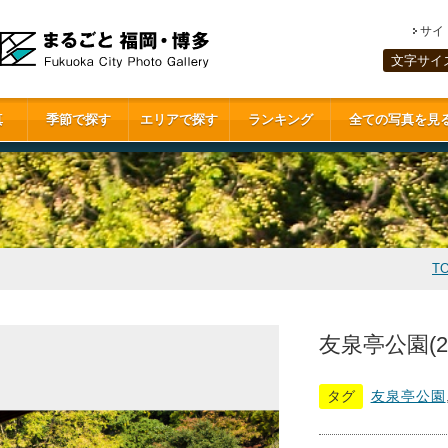
サイ
文字サイ
真
季節で探す
エリアで探す
ランキング
全ての写真を見
T
友泉亭公園(20
タグ
友泉亭公園