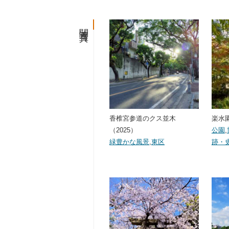
関連写真
香椎宮参道のクス並木
楽水園(
（2025）
公園
,
緑豊かな風景
,
東区
跡・