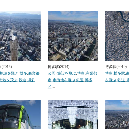
2014)
博多駅(2014)
博多駅(2019)
･施設を飛ぶ
,
博多
,
商業都
公園･施設を飛ぶ
,
博多
,
商業都
博多
,
博多駅
,
街地を飛ぶ
,
鉄道
,
博多
市
,
市街地を飛ぶ
,
鉄道
,
博多
を飛ぶ
,
鉄道
,
区
…