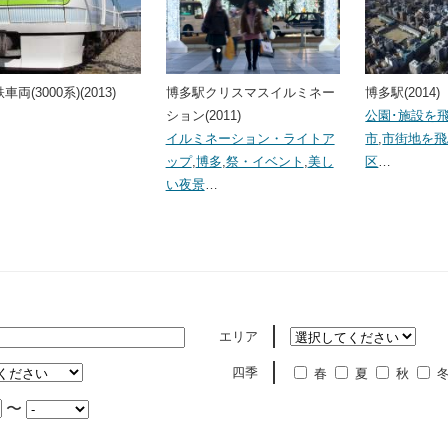
両(3000系)(2013)
博多駅クリスマスイルミネー
博多駅(2014)
ション(2011)
公園･施設を
イルミネーション・ライトア
市
,
市街地を飛
ップ
,
博多
,
祭・イベント
,
美し
区
…
い夜景
…
エリア
四季
春
夏
秋
〜