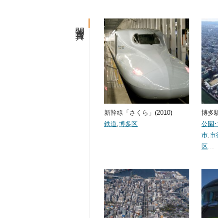
関連写真
新幹線「さくら」(2010)
博多駅(
鉄道
,
博多区
公園
市
,
市
区
…