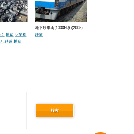
地下鉄車両(1000N系)(2005)
飛ぶ
,
博多
,
商業都
鉄道
ぶ
,
鉄道
,
博多
検索
冬