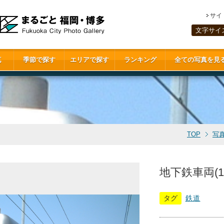
サイ
文字サイ
真
季節で探す
エリアで探す
ランキング
全ての写真を見
TOP
写
地下鉄車両(100
タグ
鉄道