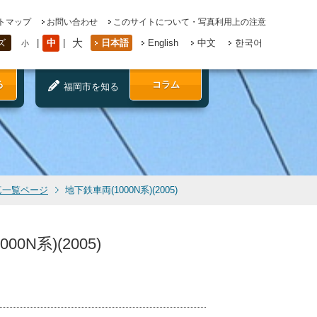
トマップ
お問い合わせ
このサイトについて・写真利用上の注意
大
中
日本語
English
中文
한국어
ズ
小
る
コラム
福岡市を知る
真一覧ページ
地下鉄車両(1000N系)(2005)
0N系)(2005)