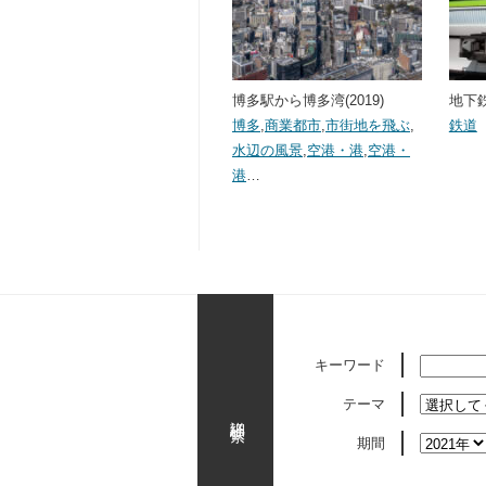
博多駅から博多湾(2019)
地下鉄車
博多
,
商業都市
,
市街地を飛ぶ
,
鉄道
水辺の風景
,
空港・港
,
空港・
港
…
キーワード
テーマ
詳細検索
期間